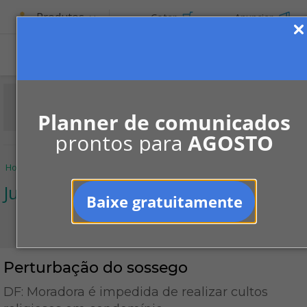
Produtos
Cotar
Anunciar
Planner de comunicados
prontos para
AGOSTO
Home
Informe-se
Notícias
Jurídico
Perturbação do sossego
Jurídico
Baixe gratuitamente
Perturbação do sossego
DF: Moradora é impedida de realizar cultos