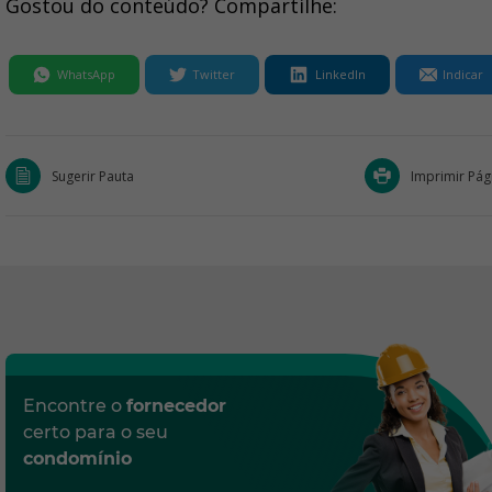
Gostou do conteúdo? Compartilhe:
WhatsApp
Twitter
LinkedIn
Indicar
Sugerir Pauta
Imprimir Pág
Encontre o
fornecedor
certo para o seu
condomínio