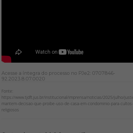
Acesse a íntegra do processo no PJe2: 0707846-
92.2023.8.07.0020
Fonte:
https://www.tjdft.jus.br/institucional/imprensa/noticias/2025/julho/justi
mantem-decisao-que-proibe-uso-de-casa-em-condominio-para-cultos
religiosos