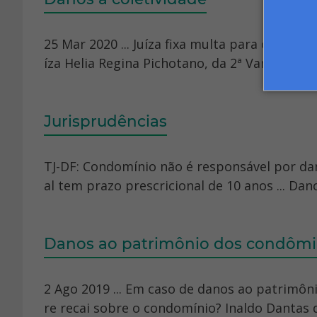
25 Mar 2020 ... Juíza fixa multa para casal q
íza Helia Regina Pichotano, da 2ª Vara da Coma
Jurisprudências
TJ-DF: Condomínio não é responsável por dan
al tem prazo prescricional de 10 anos ... Dano
Danos ao patrimônio dos condôm
2 Ago 2019 ... Em caso de danos ao patrimô
re recai sobre o condomínio? Inaldo Dantas 