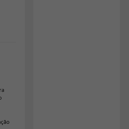
ra
o
ação