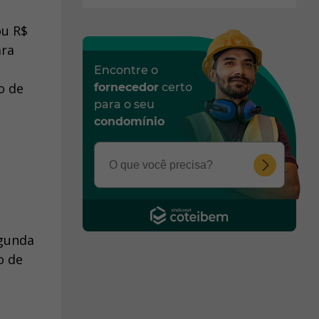
ou R$
ara
Encontre o
o de
fornecedor
certo
para o seu
condomínio
egunda
o de