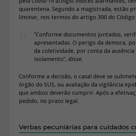
pela Covid-19 atingiu índices alarmantes, t
quarentena. Segundo a magistrada, estão pr
liminar, nos termos do artigo 300 do Código 
“Conforme documentos juntados, verifi
apresentadas. O perigo da demora, por
da coletividade, por conta da ausênci
isolamento”, disse.
Conforme a decisão, o casal deve se submet
órgão do SUS, ou avaliação da vigilância ep
que ambos deverão cumprir. Após a efetivaçã
pedido, no prazo legal.
Verbas pecuniárias para cuidados c