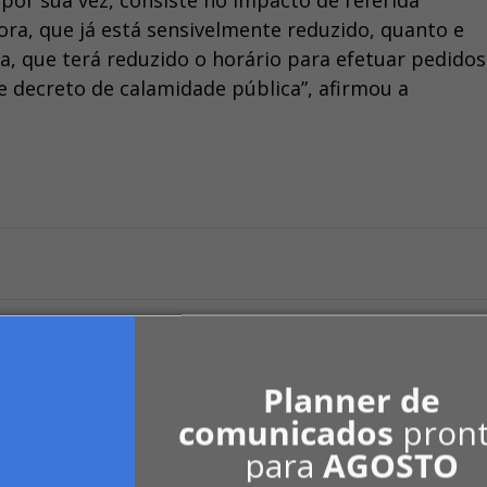
 por sua vez, consiste no impacto de referida
ora, que já está sensivelmente reduzido, quanto e
, que terá reduzido o horário para efetuar pedidos
 decreto de calamidade pública”, afirmou a
Planner de
comunicados
pron
para
AGOSTO