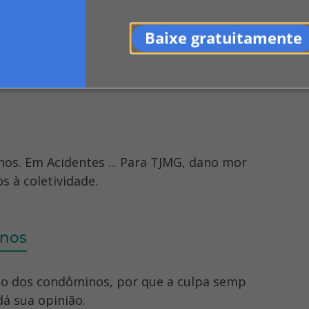
Baixe gratuitamente
ue não cumpre quarentena da Covid-19. A ju
rca de Itapira, São ...
os. Em Acidentes ... Para TJMG, dano mor
s à coletividade.
inos
nio dos condôminos, por que a culpa semp
dá sua opinião.