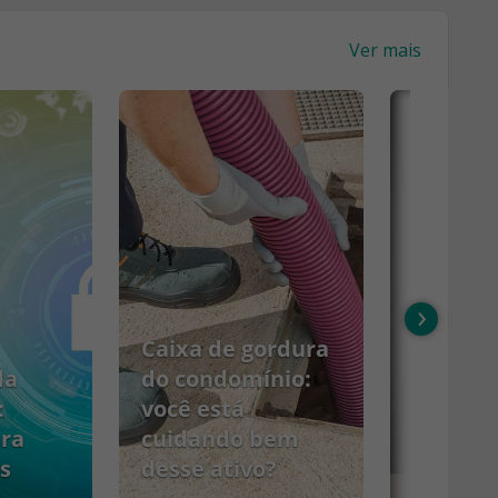
Ver mais
›
Caixa de gordura
da
do condomínio:
:
você está
ara
cuidando bem
s
desse ativo?
PCMSO