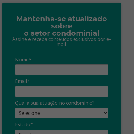
Mantenha-se atualizado
sobre
o setor condominial
Assine e receba conteúdos exclusivos por e-
mail:
Nome*
Email*
Síndico
profissional:
Ina
Qual a sua atuação no condomínio?
cuidado com as
con
propagandas
ent
Estado*
: O que é?
enganosas!
pre