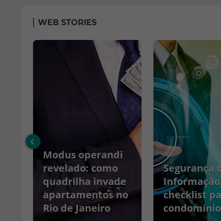
WEB STORIES
‹
Modus operandi
no
revelado: como
Segurança 
quadrilha invade
Informação
apartamentos no
checklist p
Rio de Janeiro
condomínio