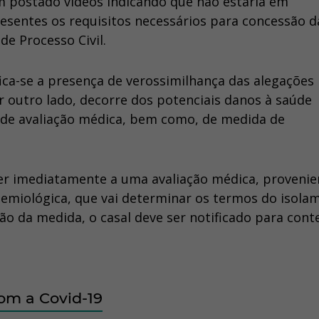
em postado vídeos indicando que não estaria em
esentes os requisitos necessários para concessão d
de Processo Civil.
ca-se a presença de verossimilhança das alegações
 outro lado, decorre dos potenciais danos à saúde
a de avaliação médica, bem como, de medida de
er imediatamente a uma avaliação médica, provenie
idemiológica, que vai determinar os termos do isola
o da medida, o casal deve ser notificado para cont
om a Covid-19