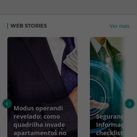
Ver mais
WEB STORIES
‹
›
Modus operandi
revelado: como
Segurança da
quadrilha invade
Informação:
apartamentos no
checklist par