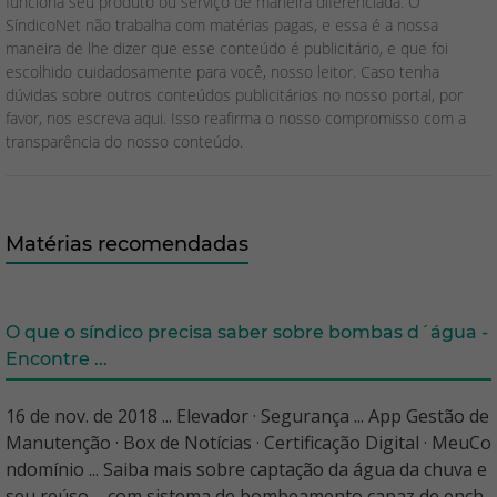
funciona seu produto ou serviço de maneira diferenciada. O
SíndicoNet não trabalha com matérias pagas, e essa é a nossa
maneira de lhe dizer que esse conteúdo é publicitário, e que foi
escolhido cuidadosamente para você, nosso leitor. Caso tenha
dúvidas sobre outros conteúdos publicitários no nosso portal, por
favor, nos escreva aqui. Isso reafirma o nosso compromisso com a
transparência do nosso conteúdo.
Matérias recomendadas
O que o síndico precisa saber sobre bombas d´água -
Encontre ...
16 de nov. de 2018 ... Elevador · Segurança ... App Gestão de
Manutenção · Box de Notícias · Certificação Digital · MeuCo
ndomínio ... Saiba mais sobre captação da água da chuva e
seu reúso ... com sistema de bombeamento capaz de ench