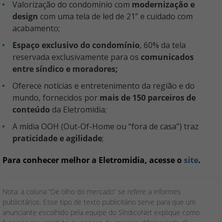
Valorização do condomínio com
modernização e
design
com uma tela de led de 21” e cuidado com
acabamento;
Espaço exclusivo do condomínio
, 60% da tela
reservada exclusivamente para os
comunicados
entre síndico e moradores;
Oferece notícias e entretenimento da região e do
mundo, fornecidos por
mais de 150 parceiros de
conteúdo
da Eletromidia;
A mídia OOH (Out-Of-Home ou “fora de casa”) traz
praticidade e agilidade
;
Para conhecer melhor a Eletromidia, acesse o
site
.
Nota: a coluna “De olho do mercado” se refere a informes
publicitários. Esse tipo de texto publicitário serve para que um
anunciante escolhido pela equipe do SíndicoNet explique como