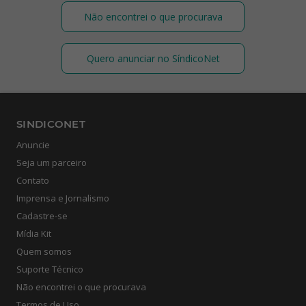
Não encontrei o que procurava
Quero anunciar no SíndicoNet
SINDICONET
Anuncie
Seja um parceiro
Contato
Imprensa e Jornalismo
Cadastre-se
Mídia Kit
Quem somos
Suporte Técnico
Não encontrei o que procurava
Termos de Uso