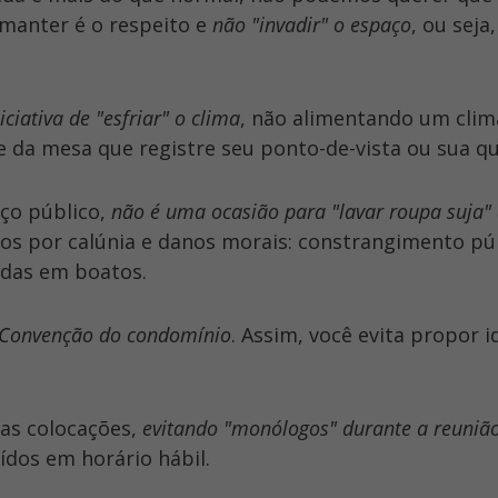
manter é o respeito e
não "invadir" o espaço
, ou seja,
iciativa de "esfriar" o clima
, não alimentando um clim
e da mesa que registre seu ponto-de-vista ou sua qu
ço público,
não é uma ocasião para "lavar roupa suja"
os por calúnia e danos morais: constrangimento púb
adas em boatos.
a Convenção do condomínio
. Assim, você evita propor i
uas colocações,
evitando "monólogos" durante a reuniã
ídos em horário hábil.