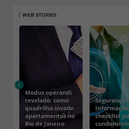
WEB STORIES
‹
Modus operandi
no
revelado: como
Segurança 
quadrilha invade
Informação
apartamentos no
checklist p
Rio de Janeiro
condomínio