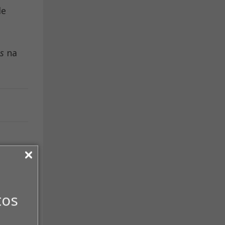
de
s
na
tos