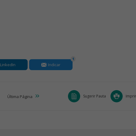
1
LinkedIn
Indicar
Sugerir Pauta
Impri
Última
Página