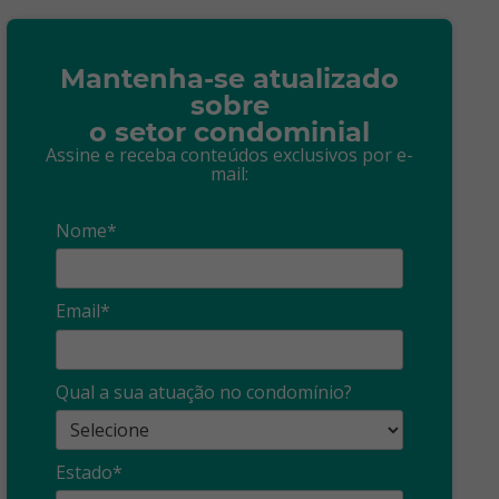
Mantenha-se atualizado
sobre
o setor condominial
Assine e receba conteúdos exclusivos por e-
mail:
Nome*
Email*
Síndico
profissional:
Ina
Qual a sua atuação no condomínio?
cuidado com as
con
propagandas
ent
Estado*
: O que é?
enganosas!
pre