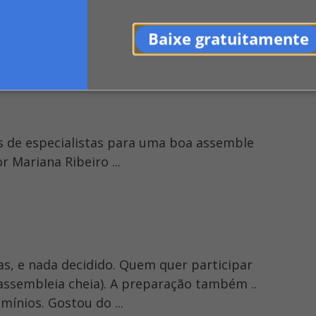
om noções de boa postura aos participante
Baixe gratuitamente
as de especialistas para uma boa assemble
 Mariana Ribeiro ...
s, e nada decidido. Quem quer participar
 assembleia cheia). A preparação também ..
ínios. Gostou do ...