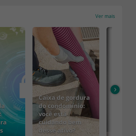
Ver mais
›
Caixa de gordura
da
do condomínio:
:
você está
ara
cuidando bem
s
desse ativo?
PCMSO