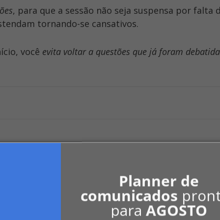
iões
, para que a sessão não seja suspensa por falta 
stendam tornando-se cansativos.
ício, você
evita voltar a questões que já foram debatida
Planner de
comunicados
pron
 de condomínios
para
AGOSTO