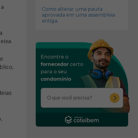
 a
Como alterar uma pauta
aprovada em uma assembleia
antiga.
a
eixa.
Encontre o
 a
fornecedor
certo
lico,
para o seu
condomínio
deias
o
,