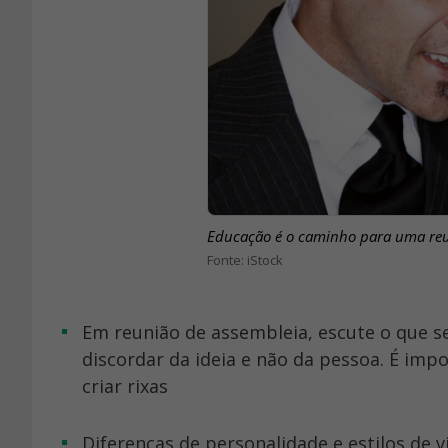
Educação é o caminho para uma reun
iStock
Em reunião de assembleia, escute o que seu vizinho está falando. Se você não concordar, procure
discordar da ideia e não da pessoa. É imp
criar rixas
Diferenças de personalidade e estilos de vida é mais do que normal, não podemos querer que