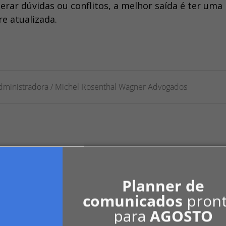
ar dúvidas ou conflitos, a melhor saída é ter uma
e atualizada.
l Administradora / Michel Rosenthal Wagner Advogados
Planner de
er empate?
comunicados
pron
para
AGOSTO
ou. Nesses casos, quem tem o voto de min