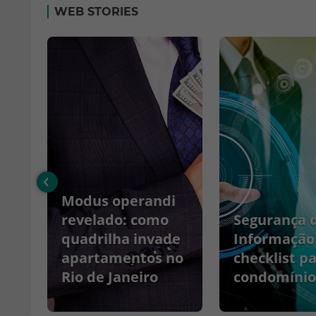
WEB STORIES
‹
Modus operandi
no
revelado: como
Segurança 
quadrilha invade
Informação
apartamentos no
checklist p
Rio de Janeiro
condomínio