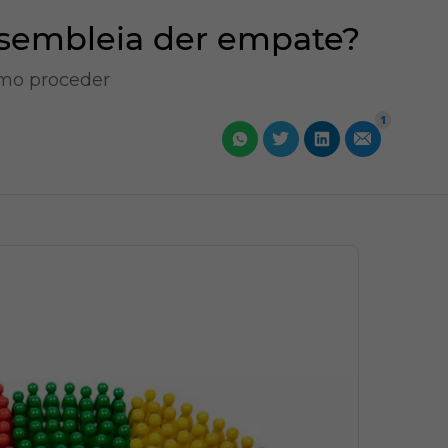
ssembleia der empate?
omo proceder
1