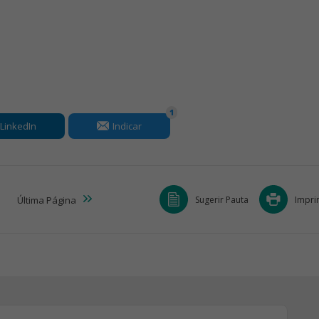
1
LinkedIn
Indicar
Sugerir Pauta
Impri
Última
Página