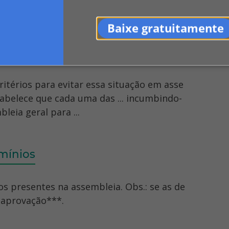
entos padrões, mas também ...
Baixe gratuitamente
ritérios para evitar essa situação em asse
tabelece que cada uma das ... incumbindo-
leia geral para ...
mínios
dos presentes na assembleia. Obs.: se as de
 aprovação***.