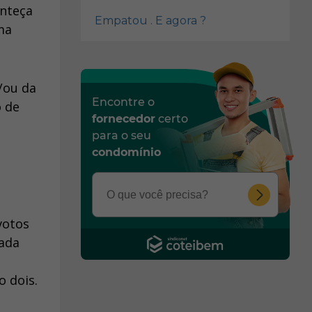
onteça
Empatou . E agora ?
ma
/ou da
Encontre o
o de
fornecedor
certo
para o seu
condomínio
votos
cada
o dois.