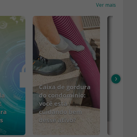
Ver mais
›
Caixa de gordura
da
do condomínio:
:
você está
ara
cuidando bem
s
desse ativo?
PCMSO