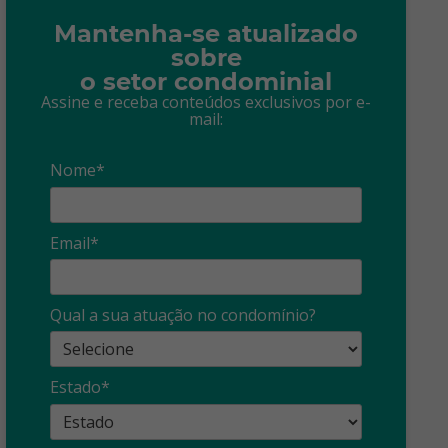
Mantenha-se atualizado
sobre
o setor condominial
Assine e receba conteúdos exclusivos por e-
mail:
Nome*
Email*
Síndico
profissional:
Ina
Qual a sua atuação no condomínio?
cuidado com as
con
propagandas
ent
Estado*
: O que é?
enganosas!
pre