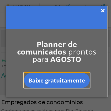
Produtos
Cotar
Anunciar
ASSINE
Planner de
comunicados
prontos
para
AGOSTO
Home
Informe-se
Notícias
Administração
Empregados de condomínios
Administração
Baixe gratuitamente
Empregados de condomínios