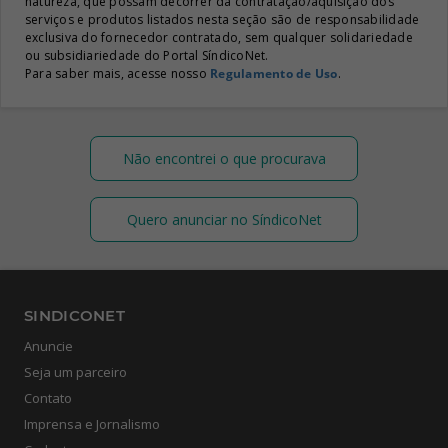
natureza, que possam decorrer da contratação/aquisição dos
serviços e produtos listados nesta seção são de responsabilidade
exclusiva do fornecedor contratado, sem qualquer solidariedade
ou subsidiariedade do Portal SíndicoNet.
Para saber mais, acesse nosso
Regulamento de Uso
.
Não encontrei o que procurava
Quero anunciar no SíndicoNet
SINDICONET
Anuncie
Seja um parceiro
Contato
Imprensa e Jornalismo