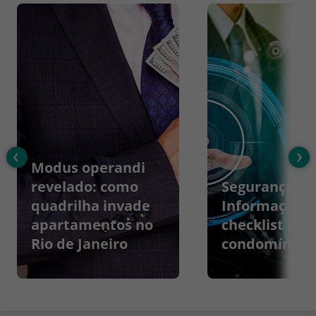
‹
›
Modus operandi
revelado: como
Segurança da
quadrilha invade
Informação:
apartamentos no
checklist par
Rio de Janeiro
condomínios