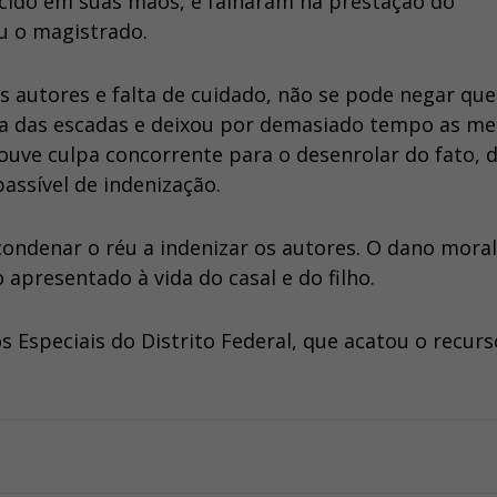
ido em suas mãos, e falharam na prestação do
u o magistrado.
os autores e falta de cuidado, não se pode negar que
za das escadas e deixou por demasiado tempo as m
ouve culpa concorrente para o desenrolar do fato, 
assível de indenização.
condenar o réu a indenizar os autores. O dano moral
 apresentado à vida do casal e do filho.
s Especiais do Distrito Federal, que acatou o recur