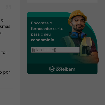
 o
Encontre o
esmas
fornecedor
certo
de
para o seu
condomínio
 foi
so por