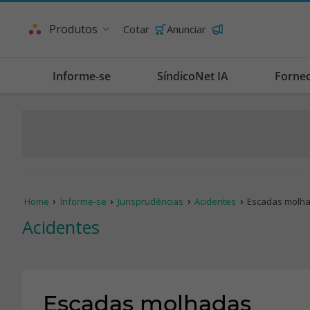
Produtos
Cotar
Anunciar
Informe-se
SíndicoNet IA
Forne
Home
Informe-se
Jurisprudências
Acidentes
Escadas molh
Acidentes
Escadas molhadas