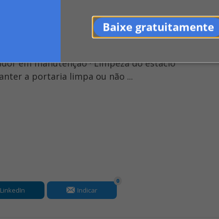
Baixe gratuitamente
vador em manutenção · Limpeza do estacio
nter a portaria limpa ou não ...
0
LinkedIn
Indicar