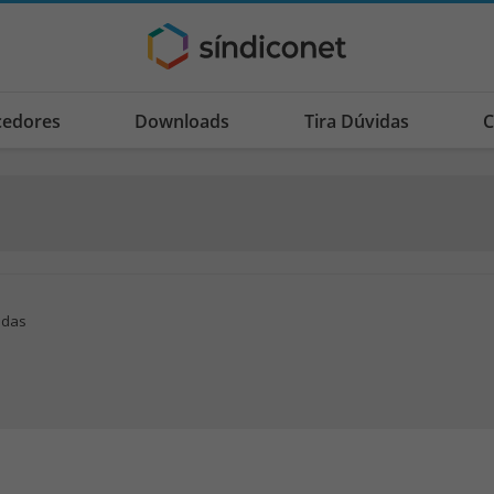
cedores
Downloads
Tira Dúvidas
C
adas