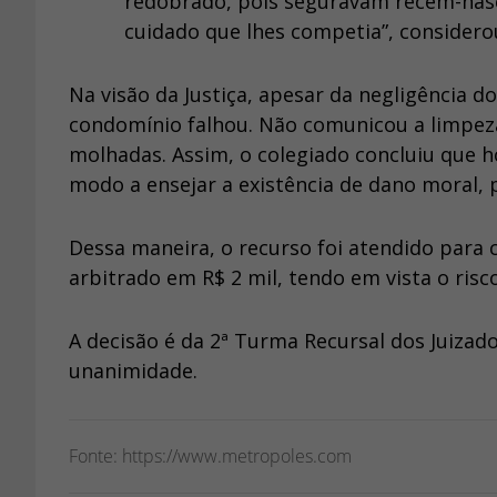
redobrado, pois seguravam recém-nasc
cuidado que lhes competia”, considero
Na visão da Justiça, apesar da negligência d
condomínio falhou. Não comunicou a limpe
molhadas. Assim, o colegiado concluiu que h
modo a ensejar a existência de dano moral, p
Dessa maneira, o recurso foi atendido para 
arbitrado em R$ 2 mil, tendo em vista o risco
A decisão é da 2ª Turma Recursal dos Juizado
unanimidade.
Fonte: https://www.metropoles.com