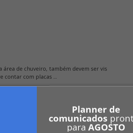
 a área de chuveiro, também devem ser vis
 contar com placas ...
Planner de
comunicados
pron
zação pela queda em um piso molhado em ...
para
AGOSTO
m observar a placa de ...