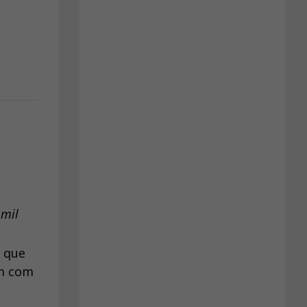
 mil
s que
am com