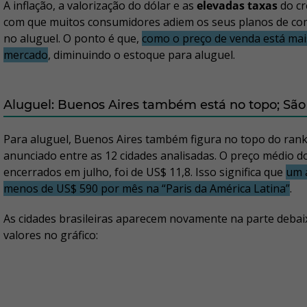
A inflação, a valorização do dólar e as
elevadas taxas
do cr
com que muitos consumidores adiem os seus planos de co
no aluguel. O ponto é que,
como o preço de venda está mai
mercado
, diminuindo o estoque para aluguel.
Aluguel: Buenos Aires também está no topo; São 
Para aluguel, Buenos Aires também figura no topo do ran
anunciado entre as 12 cidades analisadas. O preço médio d
encerrados em julho, foi de US$ 11,8. Isso significa que
um 
menos de US$ 590 por mês na “Paris da América Latina”
.
As cidades brasileiras aparecem novamente na parte debaix
valores no gráfico: