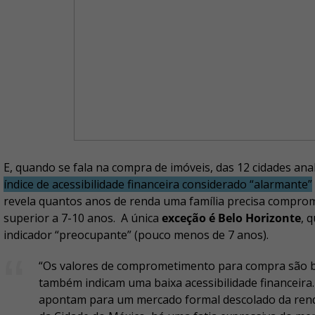
E, quando se fala na compra de imóveis, das 12 cidades an
índice de acessibilidade financeira considerado “alarmante”
revela quantos anos de renda uma família precisa compro
superior a 7-10 anos. A única
exceção é Belo Horizonte
, 
indicador “preocupante” (pouco menos de 7 anos).
“Os valores de comprometimento para compra são ba
também indicam uma baixa acessibilidade financeira.
apontam para um mercado formal descolado da renda