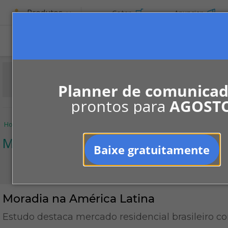
Produtos
Cotar
Anunciar
ASSINE
Planner de comunica
prontos para
AGOST
Home
Informe-se
Notícias
Mercado
Moradia na América Latina
Mercado
Baixe gratuitamente
Moradia na América Latina
Estudo destaca mercado residencial brasileiro c