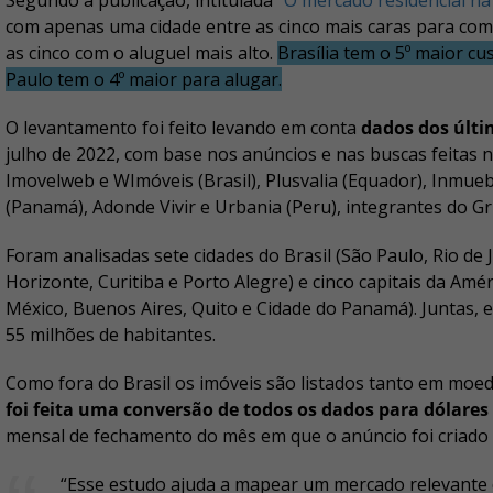
Segundo a publicação, intitulada
“O mercado residencial na
com apenas uma cidade entre as cinco mais caras para c
as cinco com o aluguel mais alto.
Brasília tem o 5º maior c
Paulo tem o 4º maior para alugar.
O levantamento foi feito levando em conta
dados dos últi
julho de 2022, com base nos anúncios e nas buscas feitas 
Imovelweb e WImóveis (Brasil), Plusvalia (Equador), Inmue
(Panamá), Adonde Vivir e Urbania (Peru), integrantes do 
Foram analisadas sete cidades do Brasil (São Paulo, Rio de J
Horizonte, Curitiba e Porto Alegre) e cinco capitais da Amér
México, Buenos Aires, Quito e Cidade do Panamá). Juntas,
55 milhões de habitantes.
Como fora do Brasil os imóveis são listados tanto em moe
foi feita uma conversão de todos os dados para dólares
mensal de fechamento do mês em que o anúncio foi criado
“Esse estudo ajuda a mapear um mercado relevante 