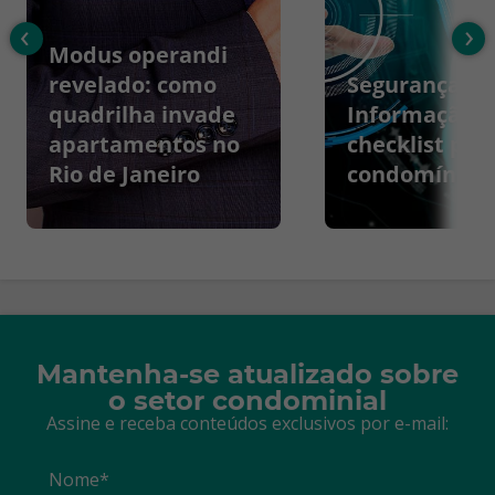
‹
›
Modus operandi
revelado: como
Segurança da
quadrilha invade
Informação:
apartamentos no
checklist par
Rio de Janeiro
condomínios
Mantenha-se atualizado sobre
o setor condominial
Assine e receba conteúdos exclusivos por e-mail:
Nome*