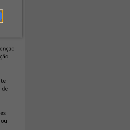
s,
tenção
ação
nte
a de
ões
 ou