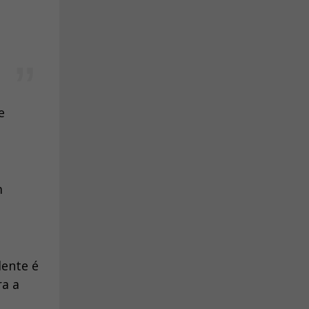
e
m
lente é
ra a