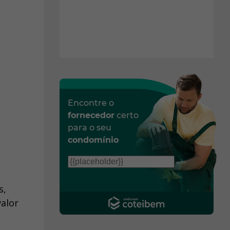
Encontre o
fornecedor
certo
para o seu
condomínio
s,
valor