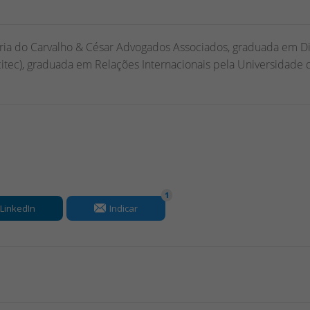
ria do Carvalho & César Advogados Associados, graduada em Di
citec), graduada em Relações Internacionais pela Universidade 
1
LinkedIn
Indicar