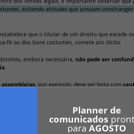
ntro dos limites legais, é importante observar que
costumes, evitando atitudes que possam constranger
 estabelece que o titular de um direito que excede o
oa-fé ou dos bons costumes, comete ato ilícito.
domínio, embora necessária,
não pode ser confund
ia
.
 assembleias
, por exemplo, deve ser feita com
cau
o, podendo, caso necessário, ser substituída por
pr
do
número da unidade devedora
.
Planner de
comunicados
pron
 que a divulgação das informações sobre a inadimpl
para
AGOSTO
da transparência e sem causar constrangimento aos