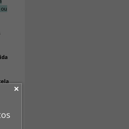
a
 ou
s
ida
tela
áticas
tos
ência