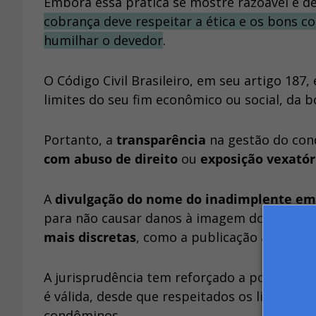
Embora essa prática se mostre razoável e de
cobrança deve respeitar a ética e os bons 
humilhar o devedor
.
O Código Civil Brasileiro, em seu artigo 187,
limites do seu fim econômico ou social, da b
Portanto, a
transparência
na gestão do con
com abuso de direito
ou
exposição vexatór
A
divulgação do nome do inadimplente em
para não causar danos à imagem do indivídu
mais discretas
, como a publicação apenas 
A jurisprudência tem reforçado a posição de
é válida, desde que respeitados os limites 
condôminos.