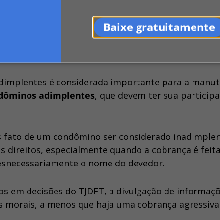
Baixe gratuitamente
erritórios (TJDFT) já se posicionou em diversos caso
s inadimplentes para
garantir a legitimidade das
inadimplentes é considerada importante para a manu
ondôminos adimplentes
, que devem ter sua particip
s fato de um condômino ser considerado inadimple
us direitos, especialmente quando a cobrança é feit
esnecessariamente o nome do devedor.
os em decisões do TJDFT, a divulgação de informaç
s morais, a menos que haja uma cobrança agressiva