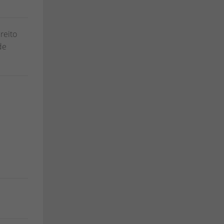
reito
de