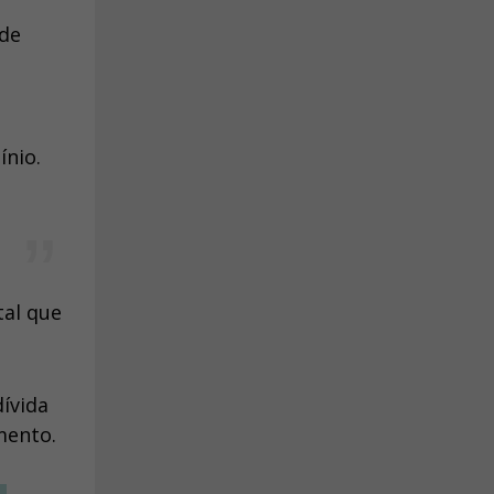
 de
nio.
al que
ívida
mento.