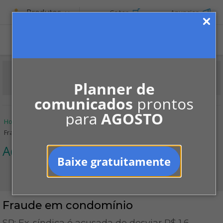
Produtos
Cotar
Anunciar
ASSINE
Planner de
comunicados
prontos
para
AGOSTO
Home
Informe-se
Notícias
Administração
Fraude em condomínio
Administração
Baixe gratuitamente
Fraude em condomínio