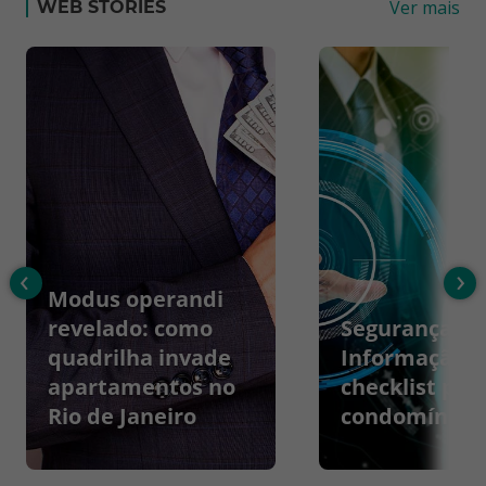
Ver mais
WEB STORIES
‹
›
Modus operandi
revelado: como
Segurança da
quadrilha invade
Informação:
apartamentos no
checklist par
Rio de Janeiro
condomínios