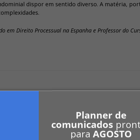
dominial dispor em sentido diverso. A matéria, por
 complexidades.
zado em Direito Processual na Espanha e Professor do Cur
Planner de
comunicados
pron
para
AGOSTO