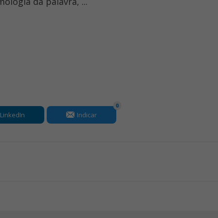
ologia da palavra, ...
0
LinkedIn
Indicar