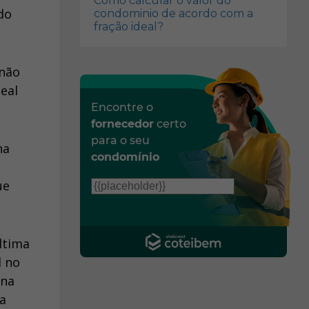
Como calcular o valor do
do
condominio de acordo com a
fração ideal?
 não
eal
Encontre o
fornecedor
certo
para o seu
na
condomínio
ue
ltima
l no
 na
da