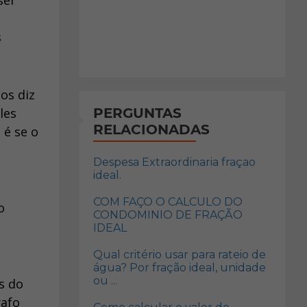
ser
s
os diz
les
PERGUNTAS
RELACIONADAS
 é se o
Despesa Extraordinaria fraçao
ideal.
COM FAÇO O CALCULO DO
o
CONDOMINIO DE FRAÇÃO
IDEAL
Qual critério usar para rateio de
água? Por fração ideal, unidade
ou ...
s do
rafo