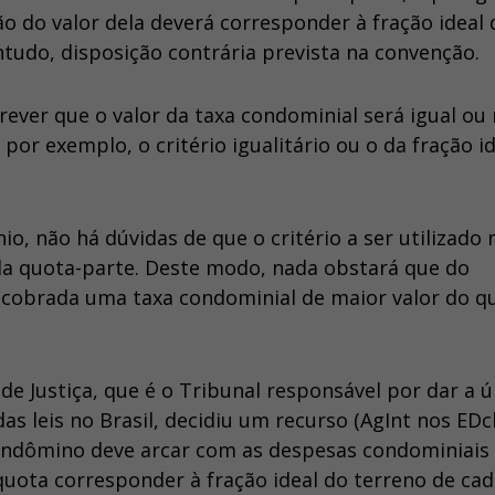
o do valor dela deverá corresponder à fração ideal 
ntudo, disposição contrária prevista na convenção.
ever que o valor da taxa condominial será igual ou
or exemplo, o critério igualitário ou o da fração id
, não há dúvidas de que o critério a ser utilizado 
 da quota-parte. Deste modo, nada obstará que do
 cobrada uma taxa condominial de maior valor do q
de Justiça, que é o Tribunal responsável por dar a ú
s leis no Brasil, decidiu um recurso (AgInt nos EDc
ondômino deve arcar com as despesas condominiais
uota corresponder à fração ideal do terreno de ca