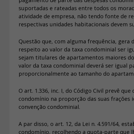
pagamento de parte das despesas condomini
suportadas e rateadas entre todos os morad
atividade de empresa, não tendo fonte de re
respectivas unidades habitacionais devem s
Questão que, com alguma frequência, gera d
respeito ao valor da taxa condominial ser ig
sejam titulares de apartamentos maiores do 
valor da taxa condominial deverá ser igual 
proporcionalmente ao tamanho do apartam
O art. 1.336, inc. I, do Código Civil prevê 
condomínio na proporção das suas frações id
convenção condominial.
A par disso, o art. 12, da Lei n. 4.591/64, 
condomínio, recolhendo a quota-parte que lh