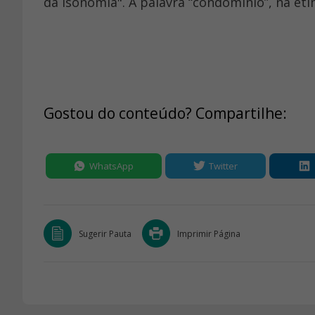
da isonomia". A palavra “condomínio”, na etim
Gostou do conteúdo? Compartilhe:
WhatsApp
Twitter
Sugerir Pauta
Imprimir Página