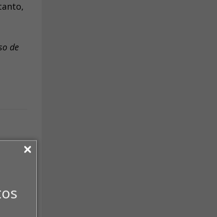
tanto,
so de
tos