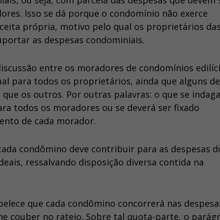
ais, ou seja, com parcela das despesas que devem 
ores. Isso se dá porque o condomínio não exerce
ceita própria, motivo pelo qual os proprietários da
uportar as despesas condominiais.
iscussão entre os moradores de condomínios edilíci
ual para todos os proprietários, ainda que alguns de
que os outros. Por outras palavras: o que se indaga
para todos os moradores ou se deverá ser fixado
ento de cada morador.
que cada condômino deve contribuir para as despesas d
eais, ressalvando disposição diversa contida na
estabelece que cada condômino concorrerá nas despesa
e couber no rateio. Sobre tal quota-parte, o parág