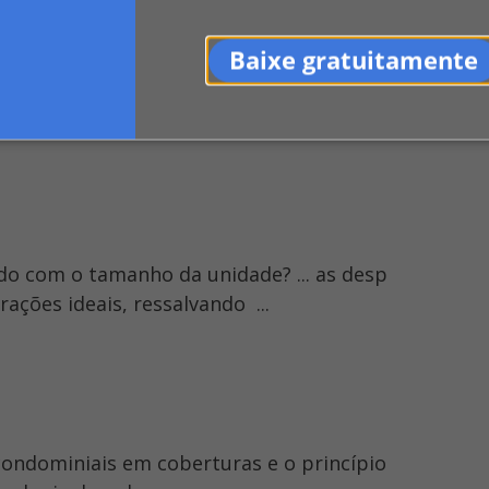
nda como é calculada
Baixe gratuitamente
decimal ou ordinária que representa a par
ribuída à unidade autônoma, ...
rdo com o tamanho da unidade? ... as desp
ações ideais, ressalvando ...
 condominiais em coberturas e o princípio