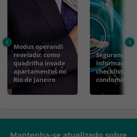
‹
›
Modus operandi
revelado: como
Segurança da
quadrilha invade
Informação:
apartamentos no
checklist par
Rio de Janeiro
condomínios
Mantenha-se atualizado sobre