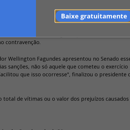
ação. "Se a administração tivesse consultado o regis
tava de corretor", destacou.
Baixe gratuitamente
rou o projeto de lei 1.898/2025, apresentado pelo 
minalizar o exercício ilegal da profissão de correto
mo contravenção.
dor Wellington Fagundes apresentou no Senado ess
rias sanções, não só aquele que cometeu o exercício 
litou que isso ocorresse", finalizou o presidente 
total de vítimas ou o valor dos prejuízos causados