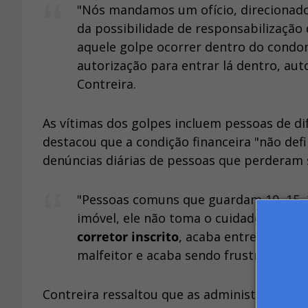
"Nós mandamos um ofício, direcionado 
da possibilidade de responsabilização 
aquele golpe ocorrer dentro do condom
autorização para entrar lá dentro, au
Contreira.
As vítimas dos golpes incluem pessoas de dif
destacou que a condição financeira "não defi
denúncias diárias de pessoas que perderam 
"Pessoas comuns que guardam 10, 15, 
imóvel, ele não toma o cuidado de bus
corretor inscrito
, acaba entregando e
malfeitor e acaba sendo frustrado aí a
Contreira ressaltou que as administrações d