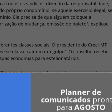
a todos os síndicos, dizendo da responsabilidade,
do próprio condomínio, se aquele exercício ilegal, s
ínio. Ele precisa de que alguém coloque a
torização de mudança, emissão de boleto", explicou
erentes classes sociais. O presidente do Creci-MT
ne se ela vai cair em um golpe". O conselho recebe
suas economias para estelionatários.
20 mil reais para dar de entrada na compra de um
car se essa pessoa que tá transacionando
é um
sse pequeno recurso na mão desse meliante, desse
Planner de
 tentativa de compra do seu próprio lar", relatou.
comunicados
pron
para
AGOSTO
os condomínios poderiam facilmente identificar os 