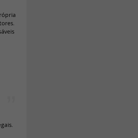
rópria
tores.
sáveis
gais.