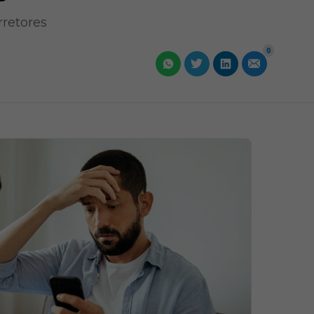
rretores
0