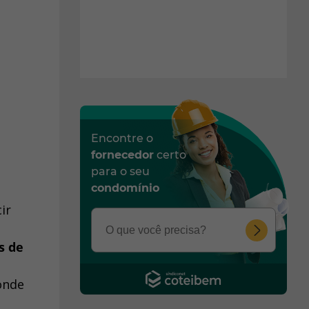
Encontre o
fornecedor
certo
para o seu
condomínio
ir
s de
 onde