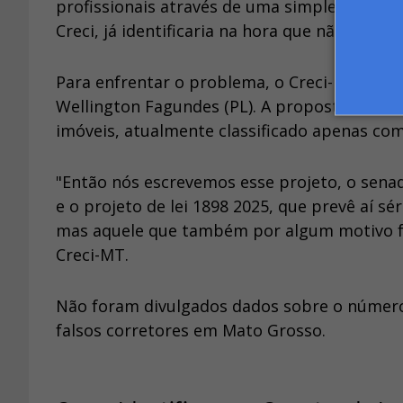
profissionais através de uma simples verific
Creci, já identificaria na hora que não se tra
Para enfrentar o problema, o Creci-MT elabo
Wellington Fagundes (PL). A proposta visa cri
imóveis, atualmente classificado apenas co
"Então nós escrevemos esse projeto, o sena
e o projeto de lei 1898 2025, que prevê aí sé
mas aquele que também por algum motivo faci
Creci-MT.
Não foram divulgados dados sobre o número 
falsos corretores em Mato Grosso.