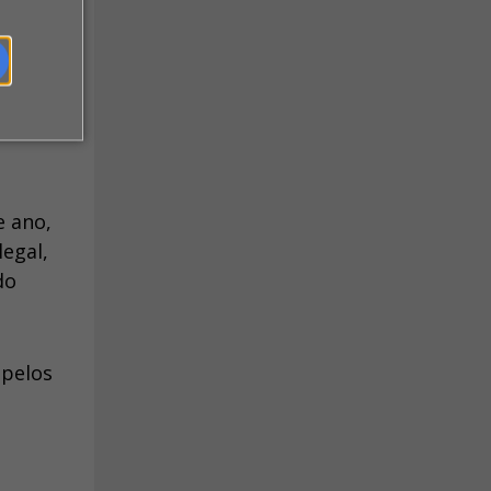
tro no
senador
r de
e ano,
legal,
do
 pelos