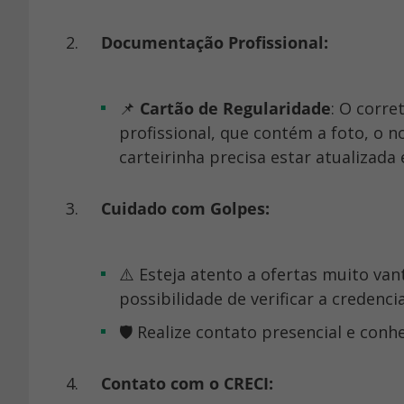
Documentação Profissional:
📌
Cartão de Regularidade
: O corre
profissional, que contém a foto, o n
carteirinha precisa estar atualizada
Cuidado com Golpes:
⚠️ Esteja atento a ofertas muito vantajosas que fogem do padrão. Desconfie se não houver a
possibilidade de verificar a credenci
🛡️ Realize contato presencial e co
Contato com o CRECI: