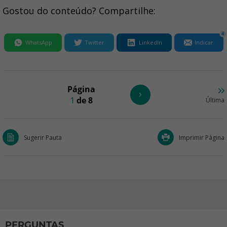
Gostou do conteúdo? Compartilhe:
4
WhatsApp
Twitter
LinkedIn
Indicar
Página
1
de 8
Última
Sugerir Pauta
Imprimir Página
PERGUNTAS