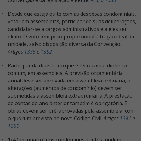
Convenção e da legislação vigente.
Artigo 1335
Desde que esteja quite com as despesas condominiais,
votar em assembleias, participar de suas deliberações,
candidatar-se a cargos administrativos e a eles ser
eleito. O voto tem peso proporcional à fração ideal da
unidade, salvo disposição diversa da Convenção.
Artigos
1335
e
1352
Participar da decisão do que é feito com o dinheiro
comum, em assembleia. A previsão orçamentária
anual deve ser aprovada em assembleia ordinária, e
alterações (aumentos de condomínio) devem ser
submetidas a assembleia extraordinária. A prestação
de contas do ano anterior também é obrigatória. E
obras devem ser pré-aprovadas pela assembleia, com
o quórum previsto no novo Código Civil.
Artigos
1341
e
1350
1/4 (um quarto) dos condôminos, juntos, podem