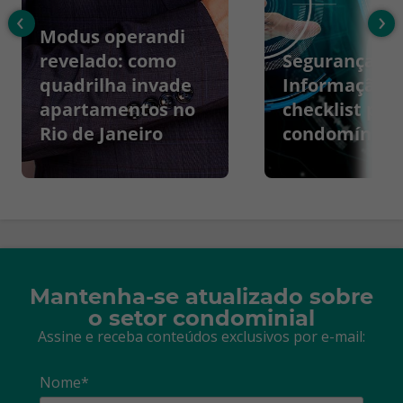
‹
›
Modus operandi
revelado: como
Segurança da
quadrilha invade
Informação:
apartamentos no
checklist par
Rio de Janeiro
condomínios
Mantenha-se atualizado sobre
o setor condominial
Assine e receba conteúdos exclusivos por e-mail:
Nome*