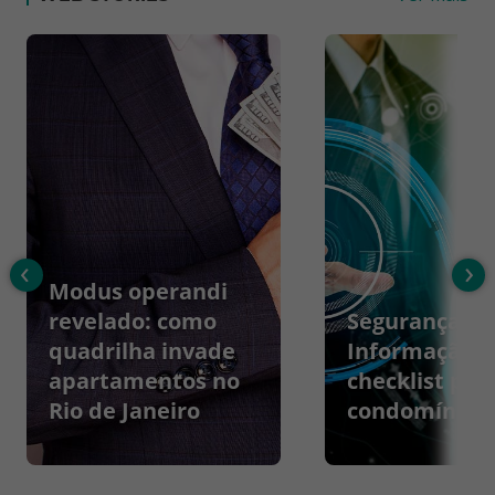
‹
›
Modus operandi
revelado: como
Segurança da
quadrilha invade
Informação:
apartamentos no
checklist par
Rio de Janeiro
condomínios