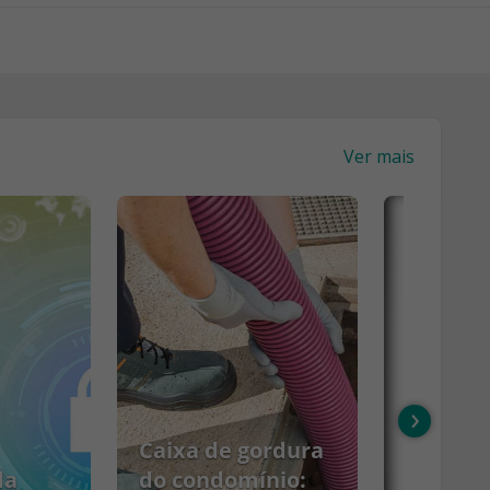
Ver mais
›
Caixa de gordura
da
do condomínio: