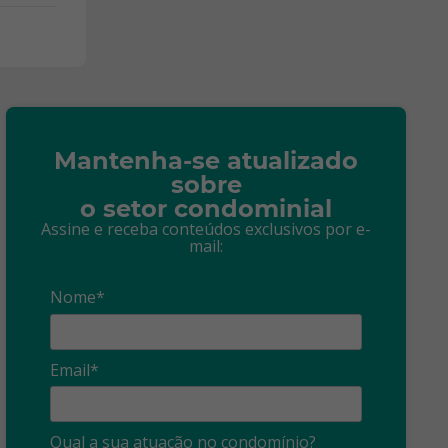
Mantenha-se atualizado
sobre
o setor condominial
Assine e receba conteúdos exclusivos por e-
mail:
Nome*
Email*
Síndico
profissional:
Ina
Qual a sua atuação no condomínio?