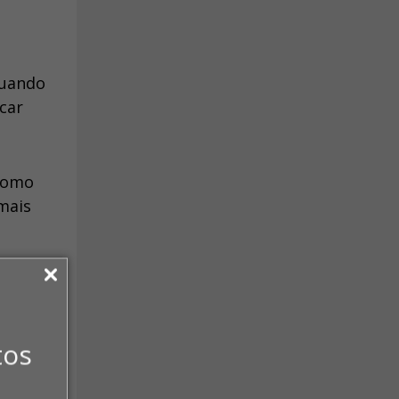
quando
car
 como
mais
tos
o
,