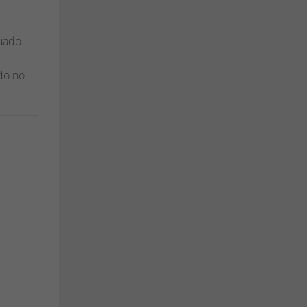
duado
do no