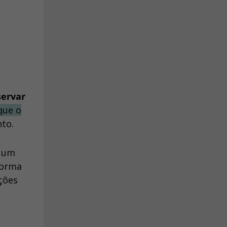
servar
que o
to.
e um
forma
ções