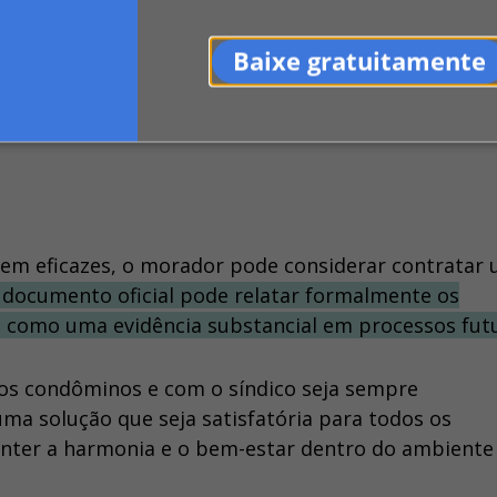
Baixe gratuitamente
apropriadas, como realizar uma
inspeção
no local o
ução do problema.
erem eficazes, o morador pode considerar contratar
 documento oficial pode relatar formalmente os
do como uma evidência substancial em processos fut
os condôminos e com o síndico seja sempre
ma solução que seja satisfatória para todos os
manter a harmonia e o bem-estar dentro do ambiente