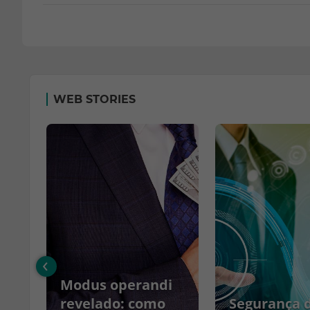
WEB STORIES
‹
Modus operandi
no
revelado: como
Segurança 