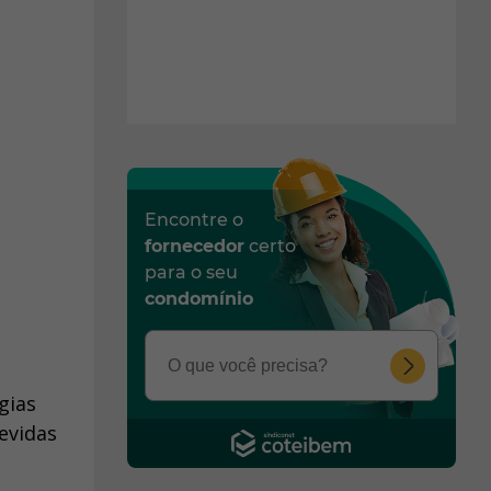
Encontre o
fornecedor
certo
para o seu
condomínio
gias
evidas