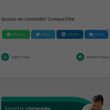
Gostou do conteúdo? Compartilhe:
0
WhatsApp
Twitter
LinkedIn
Indicar
Sugerir Pauta
Imprimir Página
Encontre o
fornecedor