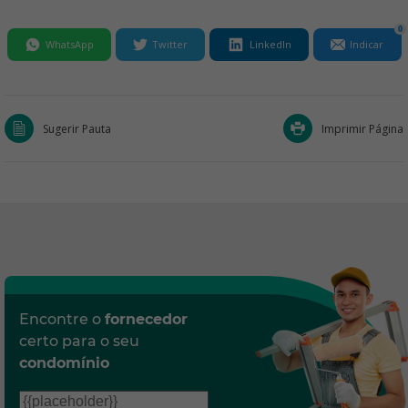
0
WhatsApp
Twitter
LinkedIn
Indicar
Sugerir Pauta
Imprimir Página
Encontre o
fornecedor
certo para o seu
condomínio