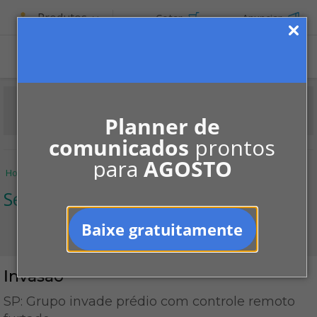
Produtos
Cotar
Anunciar
Planner de
comunicados
prontos
para
AGOSTO
Home
Informe-se
Notícias
Segurança
Invasão
Segurança
Baixe gratuitamente
Invasão
SP: Grupo invade prédio com controle remoto