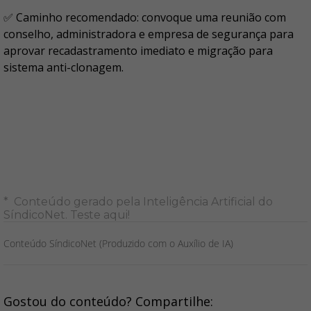
✅ Caminho recomendado: convoque uma reunião com
conselho, administradora e empresa de segurança para
aprovar recadastramento imediato e migração para
sistema anti-clonagem.
* Conteúdo gerado pela Inteligência Artificial do
SíndicoNet.
Teste aqui
!
Conteúdo SíndicoNet (Produzido com o Auxílio de IA)
Gostou do conteúdo? Compartilhe: