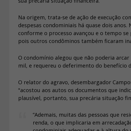
sua precária situação financeira.
Na origem, trata-se de ação de execução co
despesas condominiais há quase dois anos. No
conforme o processo avançou e o tempo se p
pois outros condôminos também ficaram ina
O condomínio alegou que não poderia arcar c
mil, e requereu o deferimento do benefício d
O relator do agravo, desembargador Campos 
"acostou aos autos os documentos que indi
plausível, portanto, sua precária situação fi
“Ademais, muitas das pessoas que res
renda, o que implicaria em arrecadaçã
condominiais adequadas e à altura do 