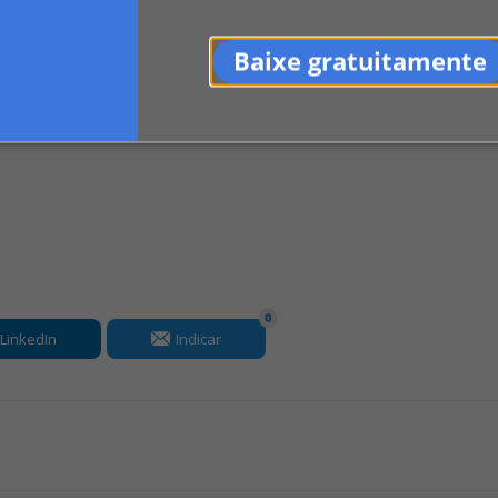
stas recursais, não é possível que lhe sej
Baixe gratuitamente
a. O interesse de agir guarda ...
0
LinkedIn
Indicar