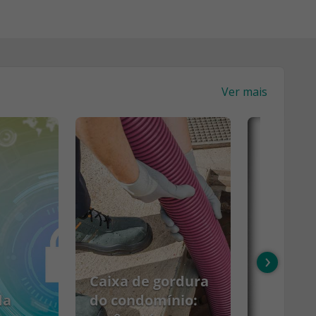
Ver mais
›
Caixa de gordura
da
do condomínio: