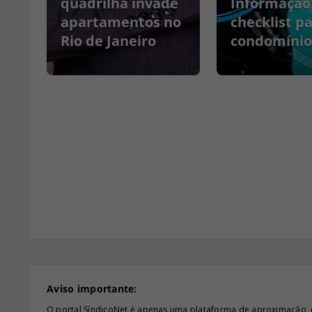
quadrilha invade
Informação
apartamentos no
checklist p
Rio de Janeiro
condomínio
Aviso importante:
O portal SíndicoNet é apenas uma plataforma de aproximação, e n