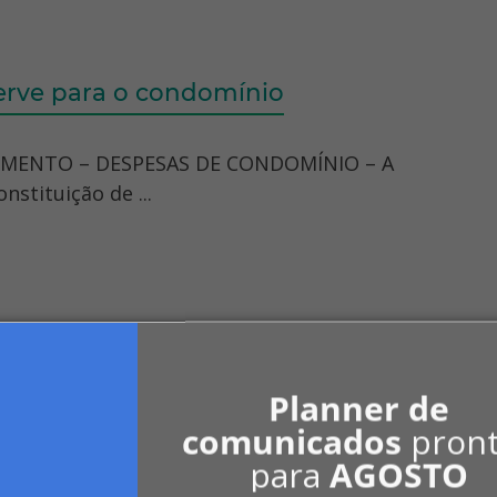
erve para o condomínio
RUMENTO – DESPESAS DE CONDOMÍNIO – A
tituição de ...
atuita diante de precária situação financei
 que residem nos ...
Planner de
comunicados
pron
para
AGOSTO