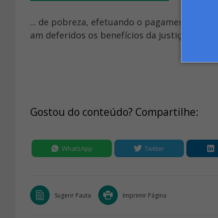
... de pobreza, efetuando o pagamento das cu
am deferidos os benefícios da justiça gratuit
Gostou do conteúdo? Compartilhe:
WhatsApp
Twitter
Sugerir Pauta
Imprimir Página