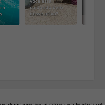
:
você está
ara
cuidando bem
s
desse ativo?
PCMSO
ão oferece quaisquer garantias, implícitas ou explicitas, sobre os produto