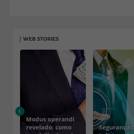
WEB STORIES
‹
Modus operandi
no
revelado: como
Segurança 