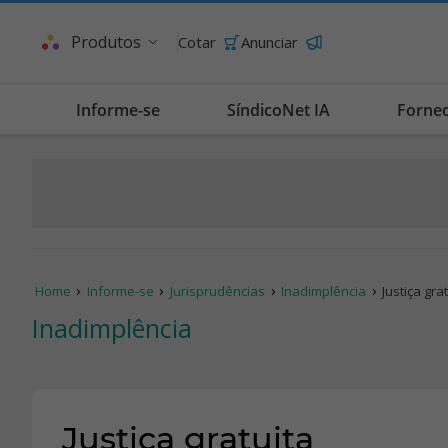
Produtos
Cotar
Anunciar
Informe-se
SíndicoNet IA
Forne
Home
Informe-se
Jurisprudências
Inadimplência
Justiça gra
Inadimplência
Justiça gratuita