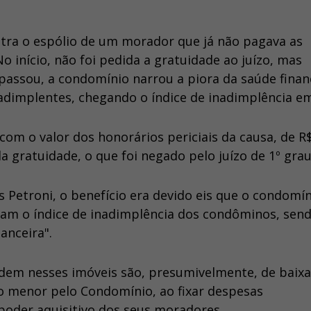
ntra o espólio de um morador que já não pagava as
 início, não foi pedida a gratuidade ao juízo, mas
assou, a condomínio narrou a piora da saúde financ
dimplentes, chegando o índice de inadimplência e
om o valor dos honorários periciais da causa, de R$
a gratuidade, o que foi negado pelo juízo de 1º grau
Petroni, o benefício era devido eis que o condomín
cam o índice de inadimplência dos condôminos, sen
nanceira".
idem nesses imóveis são, presumivelmente, de baixa
o menor pelo Condomínio, ao fixar despesas
poder aquisitivo dos seus moradores