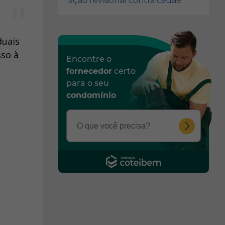
ação revisional contra cedae
duais
sso à
Encontre o
fornecedor
certo
para o seu
condomínio