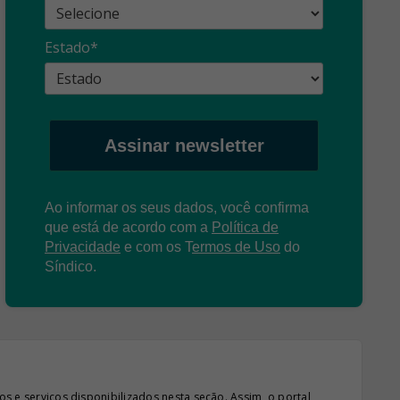
cuidado com as
con
propagandas
ent
Estado*
: O que é?
enganosas!
pre
Assinar newsletter
Ao informar os seus dados, você confirma
que está de acordo com a
Política de
Privacidade
e com os
T
ermos de Uso
do
Síndico.
s e serviços disponibilizados nesta seção. Assim, o portal