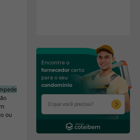
Encontre o
fornecedor
certo
para o seu
condomínio
mpede
ção
om
ão ou