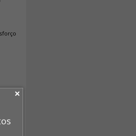
sforço
tos