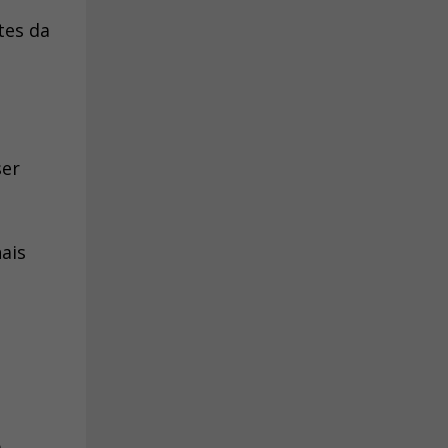
tes da
ser
hais
a