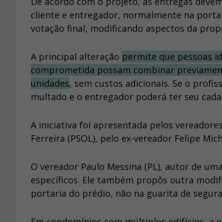
De acordo com o projeto, as entregas devem
cliente e entregador, normalmente na portar
votação final, modificando aspectos da propo
A principal alteração
permite que pessoas id
comprometida possam combinar previamente
unidades
, sem custos adicionais. Se o profis
multado e o entregador poderá ter seu cad
A iniciativa foi apresentada pelos vereadores 
Ferreira (PSOL), pelo ex-vereador Felipe Mic
O vereador Paulo Messina (PL), autor de um
específicos. Ele também propôs outra modif
portaria do prédio, não na guarita de segura
Em condomínios com múltiplos edifícios, a 