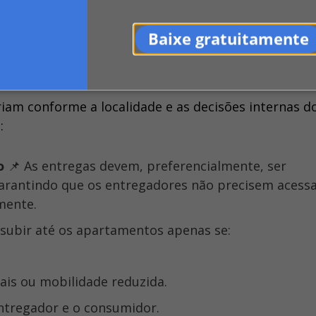
nou uma prática comum, proporcionando comodidade
mero de entregas, surgiram questões relacionadas 
Baixe gratuitamente
áreas comuns nos prédios. Dada essa realidade, su
entrega de encomendas em condomínios.
iam conforme a localidade e as decisões internas d
:
o
📌 As entregas devem, preferencialmente, ser
garantindo que os entregadores não precisem acessa
mente.
ubir até os apartamentos apenas se:
iais ou mobilidade reduzida.
entregador e o consumidor.