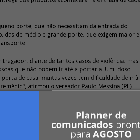
queno porte, que não necessitam da entrada do
, das de médio e grande porte, que exigem maior e
ransporte.
tregador, diante de tantos casos de violência, mas
ssoas que não podem ir até a portaria. Um idoso
porta de casa, muitas vezes tem dificuldade de ir à
 remédio", afirmou o vereador Paulo Messina (PL),
Planner de
em condomínios?*
comunicados
pron
para
AGOSTO