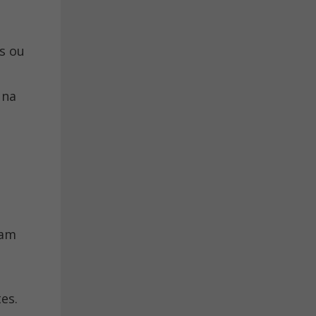
s ou
 na
bam
es.