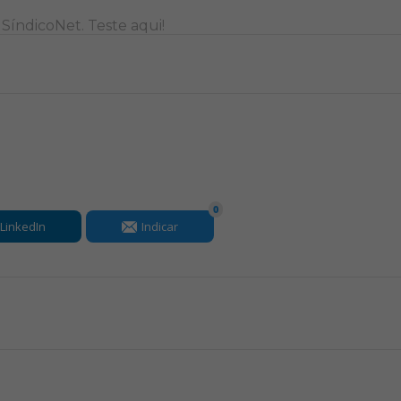
o SíndicoNet.
Teste aqui
!
0
LinkedIn
Indicar