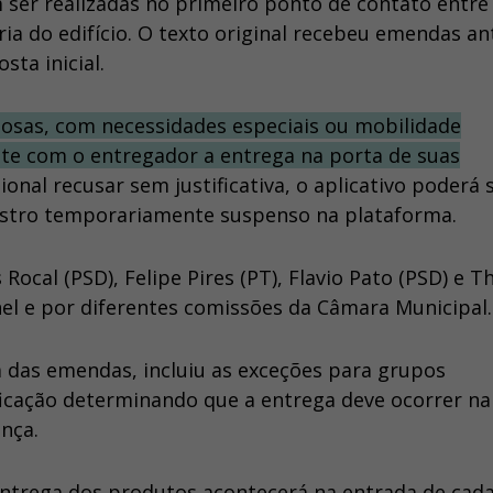
 ser realizadas no primeiro ponto de contato entre
ia do edifício. O texto original recebeu emendas an
sta inicial.
osas, com necessidades especiais ou mobilidade
 com o entregador a entrega na porta de suas
sional recusar sem justificativa, o aplicativo poderá 
astro temporariamente suspenso na plataforma.
Rocal (PSD), Felipe Pires (PT), Flavio Pato (PSD) e T
hel e por diferentes comissões da Câmara Municipal.
a das emendas, incluiu as exceções para grupos
icação determinando que a entrega deve ocorrer na
nça.
entrega dos produtos acontecerá na entrada de cad