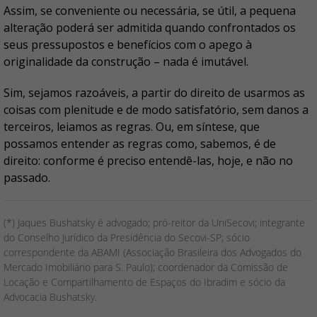
Assim, se conveniente ou necessária, se útil, a pequena
alteração poderá ser admitida quando confrontados os
seus pressupostos e benefícios com o apego à
originalidade da construção – nada é imutável.
Sim, sejamos razoáveis, a partir do direito de usarmos as
coisas com plenitude e de modo satisfatório, sem danos a
terceiros, leiamos as regras. Ou, em síntese, que
possamos entender as regras como, sabemos, é de
direito: conforme é preciso entendê-las, hoje, e não no
passado.
(*) Jaques Bushatsky é advogado; pró-reitor da UniSecovi; integrante
do Conselho Jurídico da Presidência do Secovi-SP; sócio
correspondente da ABAMI (Associação Brasileira dos Advogados do
Mercado Imobiliário para S. Paulo); coordenador da Comissão de
Locação e Compartilhamento de Espaços do Ibradim e sócio da
Advocacia Bushatsky.