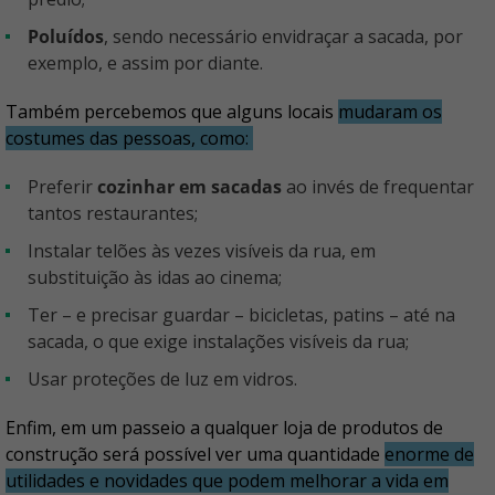
Poluídos
, sendo necessário envidraçar a sacada, por
exemplo, e assim por diante.
Também percebemos que alguns locais
mudaram os
costumes das pessoas, como:
Preferir
cozinhar em sacadas
ao invés de frequentar
tantos restaurantes;
Instalar telões às vezes visíveis da rua, em
substituição às idas ao cinema;
Ter – e precisar guardar – bicicletas, patins – até na
sacada, o que exige instalações visíveis da rua;
Usar proteções de luz em vidros.
Enfim, em um passeio a qualquer loja de produtos de
construção será possível ver uma quantidade
enorme de
utilidades e novidades que podem melhorar a vida em