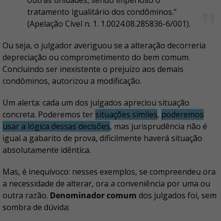
outras unidades, sendo imperioso o
tratamento igualitário dos condôminos."
(Apelação Cível n. 1. 1.0024.08.285836-6/001).
Ou seja, o julgador averiguou se a alteração decorreria
depreciação ou comprometimento do bem comum.
Concluindo ser inexistente o prejuízo aos demais
condôminos, autorizou a modificação.
Um alerta: cada um dos julgados apreciou situação
concreta. Poderemos ter
situações símiles
,
poderemos
usar a lógica dessas decisões
, mas jurisprudência não é
igual a gabarito de prova, dificilmente haverá situação
absolutamente idêntica.
Mas, é inequívoco: nesses exemplos, se compreendeu ora
a necessidade de alterar, ora a conveniência por uma ou
outra razão.
Denominador comum
dos julgados foi, sem
sombra de dúvida: