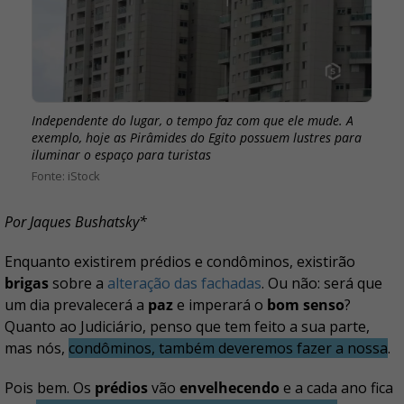
Independente do lugar, o tempo faz com que ele mude. A
exemplo, hoje as Pirâmides do Egito possuem lustres para
iluminar o espaço para turistas
iStock
Por Jaques Bushatsky*
Enquanto existirem prédios e condôminos, existirão
brigas
sobre a
alteração das fachadas
. Ou não: será que
um dia prevalecerá a
paz
e imperará o
bom senso
?
Quanto ao Judiciário, penso que tem feito a sua parte,
mas nós,
condôminos, também deveremos fazer a nossa
.
Pois bem. Os
prédios
vão
envelhecendo
e a cada ano fica