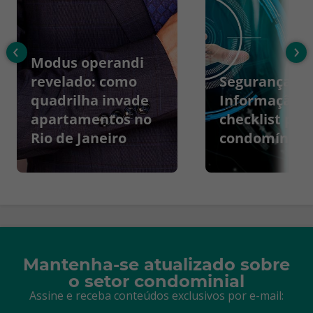
‹
›
Modus operandi
revelado: como
Segurança da
quadrilha invade
Informação:
apartamentos no
checklist par
Rio de Janeiro
condomínios
Mantenha-se atualizado sobre
o setor condominial
Assine e receba conteúdos exclusivos por e-mail: