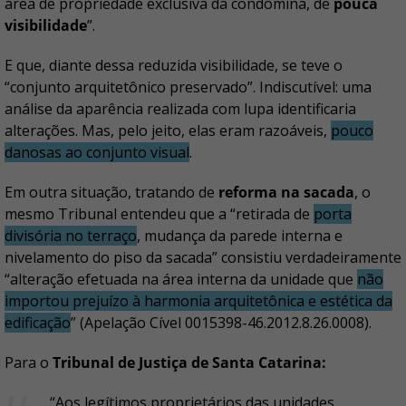
área de propriedade exclusiva da condômina, de
pouca
visibilidade
”.
E que, diante dessa reduzida visibilidade, se teve o
“conjunto arquitetônico preservado”. Indiscutível: uma
análise da aparência realizada com lupa identificaria
alterações. Mas, pelo jeito, elas eram razoáveis,
pouco
danosas ao conjunto visual
.
Em outra situação, tratando de
reforma na sacada
, o
mesmo Tribunal entendeu que a “retirada de
porta
divisória no terraço
, mudança da parede interna e
nivelamento do piso da sacada” consistiu verdadeiramente
“alteração efetuada na área interna da unidade que
não
importou prejuízo à harmonia arquitetônica e estética da
edificação
” (Apelação Cível 0015398-46.2012.8.26.0008).
Para o
Tribunal de Justiça de Santa Catarina:
“Aos legítimos proprietários das unidades