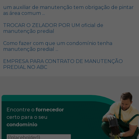
um auxiliar de manutenção tem obrigação de pintar
as área comum ...
TROCAR O ZELADOR POR UM oficial de
manutenção predial
Como fazer com que um condomínio tenha
manutenção predial ...
EMPRESA PARA CONTRATO DE MANUTENÇÃO
PREDIAL NO ABC
Encontre o
fornecedor
certo para o seu
condomínio