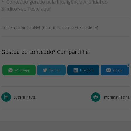
* Conteúdo gerado pela Inteligência Artificial do
SíndicoNet.
Teste aqui
!
Conteúdo SíndicoNet (Produzido com o Auxílio de IA)
Gostou do conteúdo? Compartilhe:
0
WhatsApp
Twitter
LinkedIn
Indicar
Sugerir Pauta
Imprimir Página