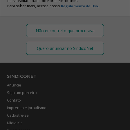
ou subsidiariedade do Portal SíndicoNet.
Para saber mais, acesse nosso
Regulamento de Uso
.
Não encontrei o que procurava
Quero anunciar no SíndicoNet
SINDICONET
Anuncie
Seja um parceiro
Contato
Imprensa e Jornalismo
Cadastre-se
Mídia Kit