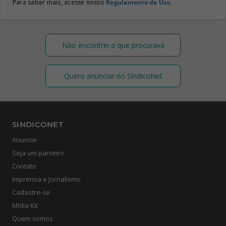
Para saber mais, acesse nosso
Regulamento de Uso
.
Não encontrei o que procurava
Quero anunciar no SíndicoNet
SINDICONET
Anuncie
Seja um parceiro
Contato
Imprensa e Jornalismo
Cadastre-se
Mídia Kit
Quem somos