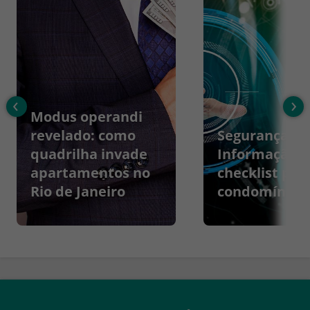
‹
›
Modus operandi
revelado: como
Segurança da
quadrilha invade
Informação:
apartamentos no
checklist par
Rio de Janeiro
condomínios