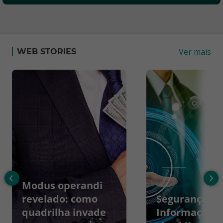
Ver mais
WEB STORIES
‹
›
Modus operandi
revelado: como
Segurança da
quadrilha invade
Informação: