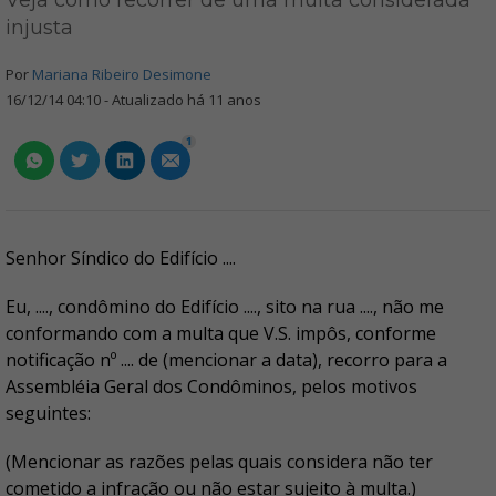
Veja como recorrer de uma multa considerada
injusta
Por
Mariana Ribeiro Desimone
16/12/14 04:10 - Atualizado há 11 anos
1
Senhor Síndico do Edifício ....
Eu, ...., condômino do Edifício ...., sito na rua ...., não me
conformando com a multa que V.S. impôs, conforme
notificação nº .... de (mencionar a data), recorro para a
Assembléia Geral dos Condôminos, pelos motivos
seguintes:
(Mencionar as razões pelas quais considera não ter
cometido a infração ou não estar sujeito à multa.)