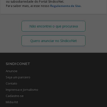
ou subsidiariedade do Portal SíndicoNet.
Para saber mais, acesse nosso
Regulamento de Uso
.
Não encontrei o que procurava
Quero anunciar no SíndicoNet
SINDICONET
Anuncie
Seja um parceiro
Contato
Imprensa e Jornalismo
Cadastre-se
Mídia Kit