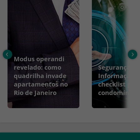
‹
›
Modus operandi
revelado: como
Segurança da
quadrilha invade
Informação:
apartamentos no
checklist par
Rio de Janeiro
condomínios