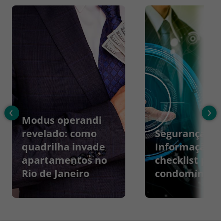
‹
›
Modus operandi
revelado: como
Segurança da
quadrilha invade
Informação:
apartamentos no
checklist par
Rio de Janeiro
condomínios