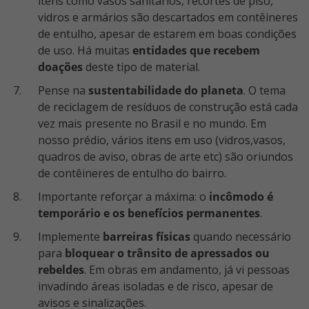
itens como vasos sanitários, recortes de piso,
vidros e armários são descartados em contêineres
de entulho, apesar de estarem em boas condições
de uso. Há muitas
entidades que recebem
doações
deste tipo de material.
Pense na
sustentabilidade do planeta
. O tema
de reciclagem de resíduos de construção está cada
vez mais presente no Brasil e no mundo. Em
nosso prédio, vários itens em uso (vidros,vasos,
quadros de aviso, obras de arte etc) são oriundos
de contêineres de entulho do bairro.
Importante reforçar a máxima: o
incômodo é
temporário e os benefícios permanentes
.
Implemente
barreiras físicas
quando necessário
para
bloquear o trânsito de apressados ou
rebeldes
. Em obras em andamento, já vi pessoas
invadindo áreas isoladas e de risco, apesar de
avisos e sinalizações.