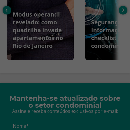
‹
›
Modus operandi
revelado: como
Segurança da
quadrilha invade
Informação:
apartamentos no
checklist par
Rio de Janeiro
condomínios
Mantenha-se atualizado sobre
o setor condominial
Assine e receba conteúdos exclusivos por e-mail:
Nome*