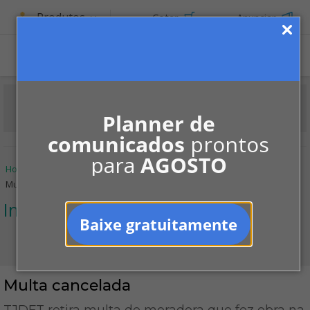
Produtos
Cotar
Anunciar
ASSINE
Planner de
comunicados
prontos
para
AGOSTO
Home
Informe-se
Jurisprudências
Infração às regras
Multa cancelada
Infração às regras
Baixe gratuitamente
Multa cancelada