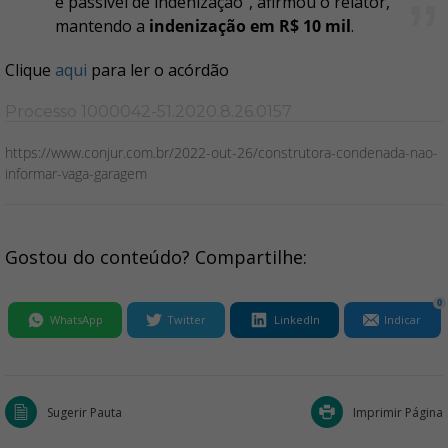
e passível de indenização", afirmou o relator,
mantendo a
indenização em R$ 10 mil
.
Clique
aqui
para ler o acórdão
Processo 1000042-51.2020.8.26.0157
https://www.conjur.com.br/2022-out-26/construtora-condenada-nao-
informar-vaga-garagem
Gostou do conteúdo? Compartilhe:
0
WhatsApp
Twitter
LinkedIn
Indicar
Sugerir Pauta
Imprimir Página