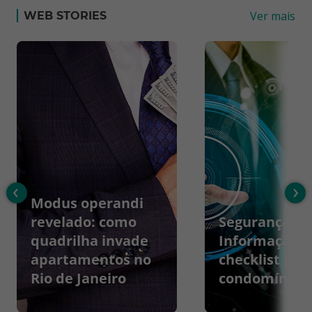
Ver mais
WEB STORIES
‹
›
Modus operandi
revelado: como
Segurança da
quadrilha invade
Informação:
apartamentos no
checklist par
Rio de Janeiro
condomínios