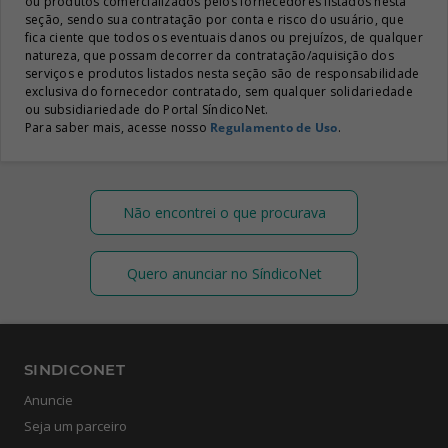
ou produtos comercializados pelos fornecedores listados nesta
seção, sendo sua contratação por conta e risco do usuário, que
fica ciente que todos os eventuais danos ou prejuízos, de qualquer
natureza, que possam decorrer da contratação/aquisição dos
serviços e produtos listados nesta seção são de responsabilidade
exclusiva do fornecedor contratado, sem qualquer solidariedade
ou subsidiariedade do Portal SíndicoNet.
Para saber mais, acesse nosso
Regulamento de Uso
.
Não encontrei o que procurava
Quero anunciar no SíndicoNet
SINDICONET
Anuncie
Seja um parceiro