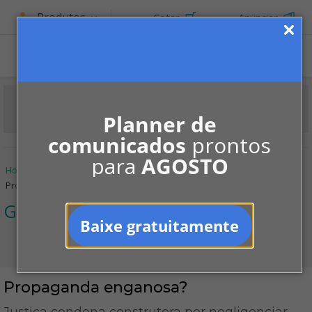
Produtos
Cotar
Anunciar
ASSINE
Planner de
comunicados
prontos
para
AGOSTO
Home
Informe-se
Jurisprudências
Garagens
Propaganda enganosa?
Garagens
Baixe gratuitamente
Propaganda enganosa?