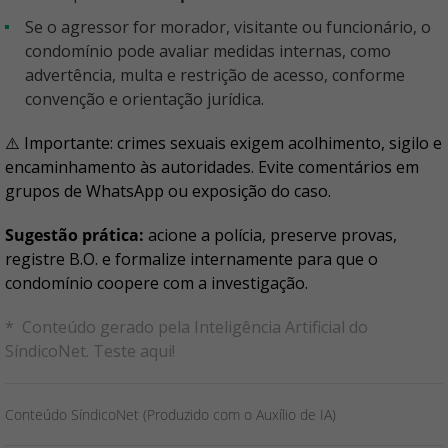
Se o agressor for morador, visitante ou funcionário, o
condomínio pode avaliar medidas internas, como
advertência, multa e restrição de acesso, conforme
convenção e orientação jurídica.
⚠️ Importante: crimes sexuais exigem acolhimento, sigilo e
encaminhamento às autoridades. Evite comentários em
grupos de WhatsApp ou exposição do caso.
Sugestão prática:
acione a polícia, preserve provas,
registre B.O. e formalize internamente para que o
condomínio coopere com a investigação.
* Conteúdo gerado pela Inteligência Artificial do
SíndicoNet.
Teste aqui
!
Conteúdo SíndicoNet (Produzido com o Auxílio de IA)