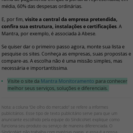
média, 60% das despesas ordinárias.
E, por fim,
visite a central da empresa pretendida,
confira sua estrutura, instalações e certificações
. A
Mantra, por exemplo, é associada à Abese.
Se quiser dar o primeiro passo agora, monte sua lista e
pesquise os sites. Conheça as empresas, suas propostas e
compare-as. A escolha não é uma missão simples, mas
necessária e importantíssima.
Visite o site da
Mantra Monitoramento
para conhecer
melhor seus serviços, soluções e diferenciais.
Nota: a coluna “De olho do mercado” se refere a informes
publicitários. Esse tipo de texto publicitário serve para que um
anunciante escolhido pela equipe do SíndicoNet explique como
funciona seu produto ou serviço de maneira diferenciada. O
SíndicoNet não trabalha com matérias pagas, e essa é a nossa