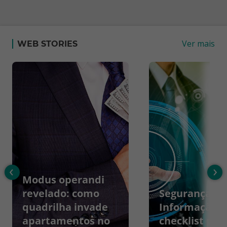
Ver mais
WEB STORIES
‹
›
Modus operandi
revelado: como
Segurança da
quadrilha invade
Informação:
apartamentos no
checklist par