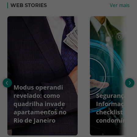
Ver mais
WEB STORIES
‹
›
Modus operandi
revelado: como
Segurança da
quadrilha invade
Informação:
apartamentos no
checklist par
Rio de Janeiro
condomínios