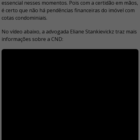
essencial nesses momentos. Pois com a certidão em mãos,
é certo que não há pendências financeiras do imóvel com
cotas condominiais.
No vídeo abaixo, a advogada Eliane Stankievickz traz mais
informações sobre a CND: