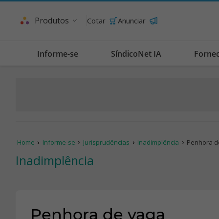
Produtos
Cotar
Anunciar
Informe-se
SíndicoNet IA
Forne
Home
Informe-se
Jurisprudências
Inadimplência
Penhora d
Inadimplência
Penhora de vaga