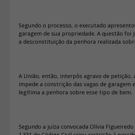
Segundo o processo, o executado apresento
garagem de sua propriedade. A questão foi j
a desconstituição da penhora realizada sob
A União, então, interpôs agravo de petição,
impede a constrição das vagas de garagem e
legítima a penhora sobre esse tipo de bem.
Segundo a juíza convocada Olívia Figueiredo 
1.331 do Código Civil criou restrição à poss