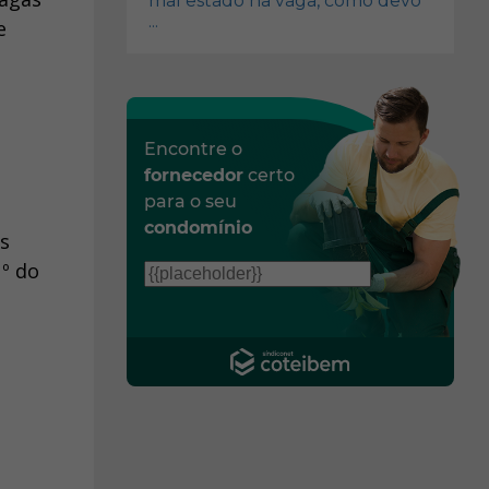
mal estado na vaga, como devo
...
e
Encontre o
fornecedor
certo
para o seu
condomínio
as
º do