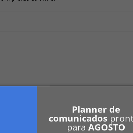
tiça (STJ) aprovou a edição de súmula sobr
Planner de
gem que tenha registro ...
comunicados
pron
para
AGOSTO