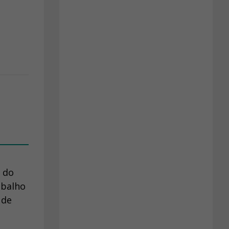
 do
abalho
 de