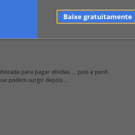
Baixe gratuitamente
da se convenção interna autorizar venda
 condomínio. Com esse ...
horada para pagar dívidas. ... pois a penh
ue podem surgir depois ...