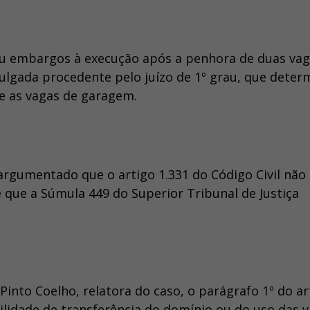
u embargos à execução após a penhora de duas vag
ulgada procedente pelo juízo de 1º grau, que deter
re as vagas de garagem.
 argumentado que o artigo 1.331 do Código Civil não
 que a Súmula 449 do Superior Tribunal de Justiça
Pinto Coelho, relatora do caso, o parágrafo 1º do ar
ibilidade de transferência do domínio ou do uso das 