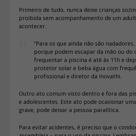
Primeiro de tudo, nunca deixe crianças sozi
proibida sem acompanhamento de um adulto.
acontecer.
“Para os que ainda não são nadadores, o
porque podem escapar da mão ou do co
frequentar a piscina é até às 11h e de
protetor solar e beba água com frequênc
profissional e diretor da Inovathi.
Outro ato comum visto dentro e fora das pi
e adolescentes. Este ato pode ocasionar uma
grave, pode deixar a pessoa paralítica.
Para evitar acidentes, é preciso que o cond
assembleia – para o uso da piscina. Lembran