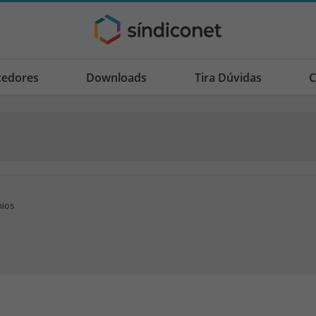
cedores
Downloads
Tira Dúvidas
C
nios