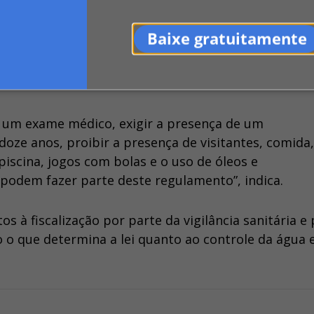
evem ser independentes por sexo. Aplique nestes amb
Baixe gratuitamente
o absorventes e não escorregadios. As paredes devem
nimo, com azulejos cerâmicos ou outro material
e madeira internamente.
e um exame médico, exigir a presença de um
oze anos, proibir a presença de visitantes, comida,
piscina, jogos com bolas e o uso de óleos e
podem fazer parte deste regulamento”, indica.
s à fiscalização por parte da vigilância sanitária 
 o que determina a lei quanto ao controle da água 