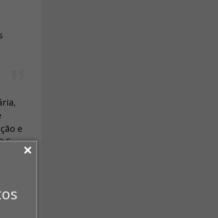
s
ria,
e
ação e
0,5
tos
idual