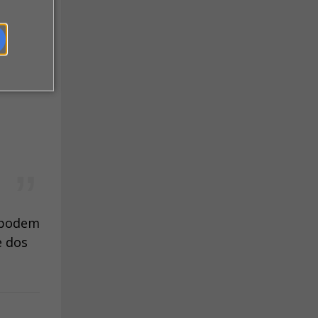
ientes
 ser
e podem
e dos