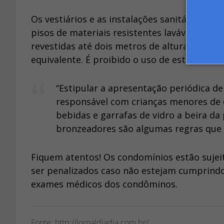
Os vestiários e as instalações sanitárias d
pisos de materiais resistentes laváveis, nã
revestidas até dois metros de altura, no mí
equivalente. É proibido o uso de estrados d
“Estipular a apresentação periódica d
responsável com crianças menores de d
bebidas e garrafas de vidro a beira da 
bronzeadores são algumas regras que 
Fiquem atentos! Os condomínios estão sujeito
ser penalizados caso não estejam cumprindo
exames médicos dos condôminos.
Fonte: http://jornaldiadia.com.br/