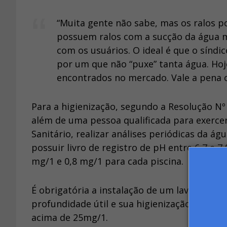
“Muita gente não sabe, mas os ralos p
possuem ralos com a sucção da água ma
com os usuários. O ideal é que o síndi
por um que não “puxe” tanta água. Ho
encontrados no mercado. Vale a pena o 
Para a higienização, segundo a Resolução Nº 
além de uma pessoa qualificada para exerce
Sanitário, realizar análises periódicas da á
possuir livro de registro de pH entre 6,7 e 7
mg/1 e 0,8 mg/1 para cada piscina.
É obrigatória a instalação de um lava-pés c
profundidade útil e sua higienização diária.
acima de 25mg/1.