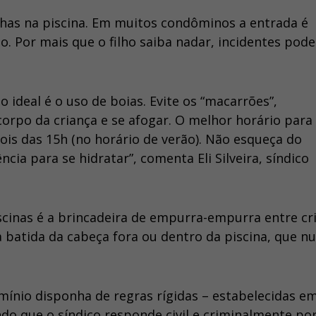
nhas na piscina. Em muitos condôminos a entrada é
 Por mais que o filho saiba nadar, incidentes pod
 ideal é o uso de boias. Evite os “macarrões”,
rpo da criança e se afogar. O melhor horário para
pois das 15h (no horário de verão). Não esqueça do
ia para se hidratar”, comenta Eli Silveira, síndico
scinas é a brincadeira de empurra-empurra entre cr
 batida da cabeça fora ou dentro da piscina, que n
omínio disponha de regras rígidas – estabelecidas e
do que o síndico responde civil e criminalmente po