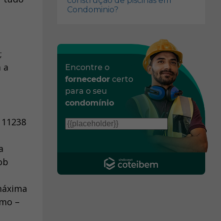
construção de piscinas em
Condominio?
;
 a
Encontre o
fornecedor
certo
para o seu
condomínio
 11238
a
ob
 máxima
imo –