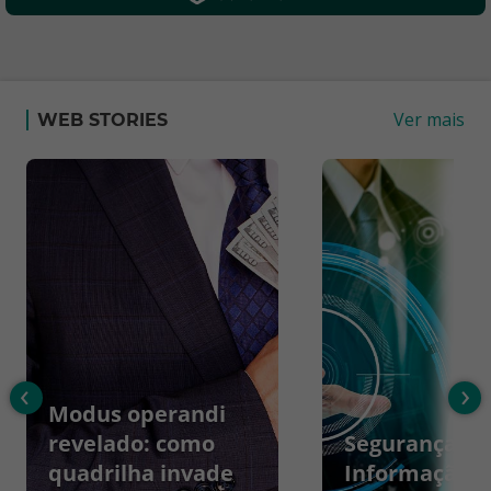
Ver mais
WEB STORIES
‹
›
Modus operandi
revelado: como
Segurança da
quadrilha invade
Informação: