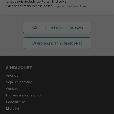
ou subsidiariedade do Portal SíndicoNet.
Para saber mais, acesse nosso
Regulamento de Uso
.
Não encontrei o que procurava
Quero anunciar no SíndicoNet
SINDICONET
Anuncie
Seja um parceiro
Contato
Imprensa e Jornalismo
Cadastre-se
Mídia Kit