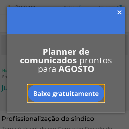
Produtos
Cotar
Anunciar
ASSINE
Planner de
comunicados
prontos
para
AGOSTO
Home
Informe-se
Notícias
Jurídico
Profissionalização do síndico
Jurídico
Baixe gratuitamente
Profissionalização do síndico