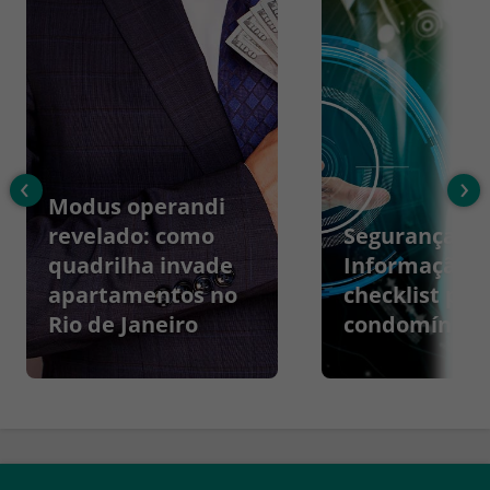
‹
›
Modus operandi
revelado: como
Segurança da
quadrilha invade
Informação:
apartamentos no
checklist par
Rio de Janeiro
condomínios