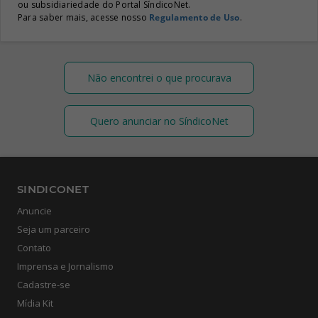
ou subsidiariedade do Portal SíndicoNet.
Para saber mais, acesse nosso
Regulamento de Uso
.
Não encontrei o que procurava
Quero anunciar no SíndicoNet
SINDICONET
Anuncie
Seja um parceiro
Contato
Imprensa e Jornalismo
Cadastre-se
Mídia Kit