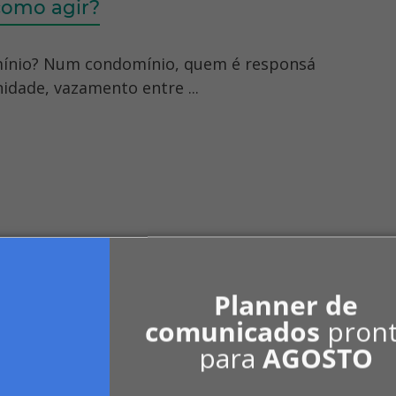
como agir?
ínio? Num condomínio, quem é responsá
idade, vazamento entre ...
0
LinkedIn
Indicar
Planner de
comunicados
pron
para
AGOSTO