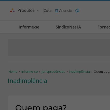
Produtos
Cotar
Anunciar
Informe-se
SíndicoNet IA
Forne
Home
Informe-se
Jurisprudências
Inadimplência
Quem pag
Inadimplência
Quem paga?