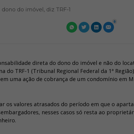
dono do imóvel, diz TRF-1
0
sabilidade direta do dono do imóvel e não do loca
a do TRF-1 (Tribunal Regional Federal da 1ª Região)
al em uma ação de cobrança de um condomínio em M
gar os valores atrasados do período em que o apar
sembargadores, nesses casos só resta ao proprietár
nheiro.