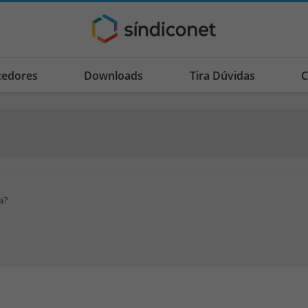
cedores
Downloads
Tira Dúvidas
C
a?