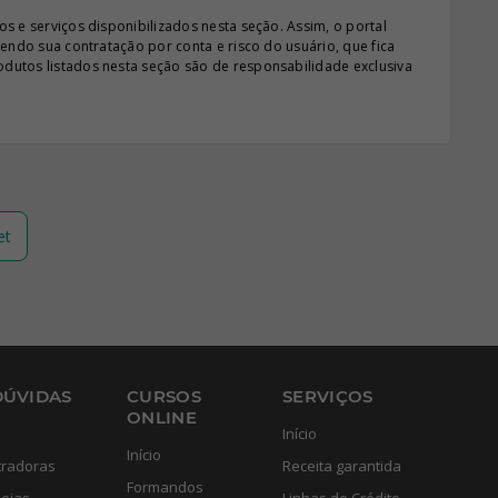
s e serviços disponibilizados nesta seção. Assim, o portal
sendo sua contratação por conta e risco do usuário, que fica
odutos listados nesta seção são de responsabilidade exclusiva
et
DÚVIDAS
CURSOS
SERVIÇOS
ONLINE
Início
Início
tradoras
Receita garantida
Formandos
eias
Linhas de Crédito