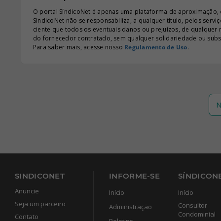
O portal SíndicoNet é apenas uma plataforma de aproximação, e n
SíndicoNet não se responsabiliza, a qualquer título, pelos serv
ciente que todos os eventuais danos ou prejuízos, de qualquer
do fornecedor contratado, sem qualquer solidariedade ou subsi
Para saber mais, acesse nosso
Regulamento de Uso
.
N
SINDICONET
INFORME-SE
SÍNDICONE
Anuncie
Início
Início
Seja um parceiro
Consultor
Administração
Condominial
Contato
Boletins