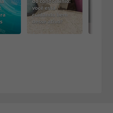
da
do condomínio:
:
você está
ara
cuidando bem
s
desse ativo?
PCMSO