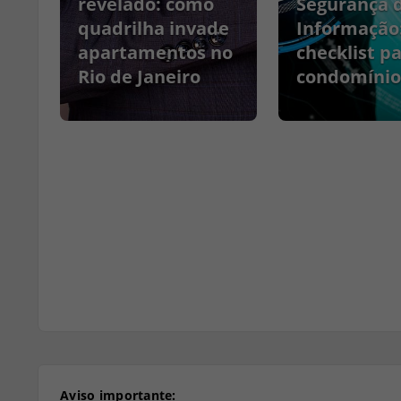
no
revelado: como
Segurança 
quadrilha invade
Informação
apartamentos no
checklist p
Rio de Janeiro
condomínio
Aviso importante: