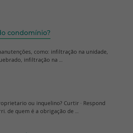
do condomínio?
nutenções, como: infiltração na unidade,
brado, infiltração na ...
prietario ou inquelino? Curtir · Respond
i. de quem é a obrigação de ...