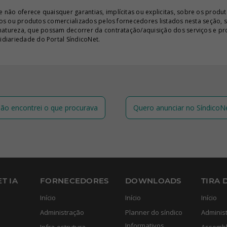
ão oferece quaisquer garantias, implícitas ou explicitas, sobre os produto
iços ou produtos comercializados pelos fornecedores listados nesta seção, 
 natureza, que possam decorrer da contratação/aquisição dos serviços e pr
diariedade do Portal SíndicoNet.
ão encontrei o que procurava
Quero anunciar no SíndicoN
T IA
FORNECEDORES
DOWNLOADS
TIRA 
Início
Início
Início
Administração
Planner do síndico
Adminis
Informativos
Infra-estrutura
Assembl