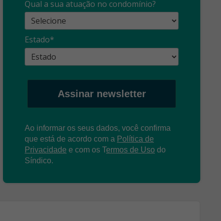
profissional:
Ina
Qual a sua atuação no condomínio?
cuidado com as
con
propagandas
ent
Estado*
: O que é?
enganosas!
pre
Assinar newsletter
Ao informar os seus dados, você confirma
que está de acordo com a
Política de
Privacidade
e com os
T
ermos de Uso
do
Síndico.