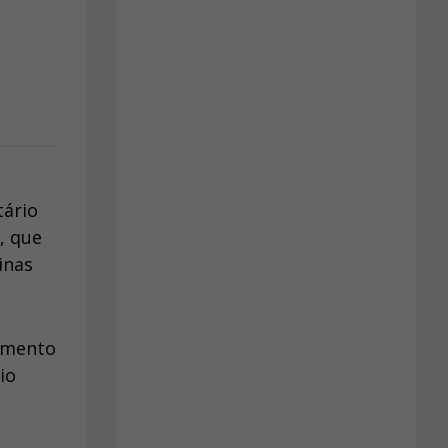
tário
, que
inas
tamento
io