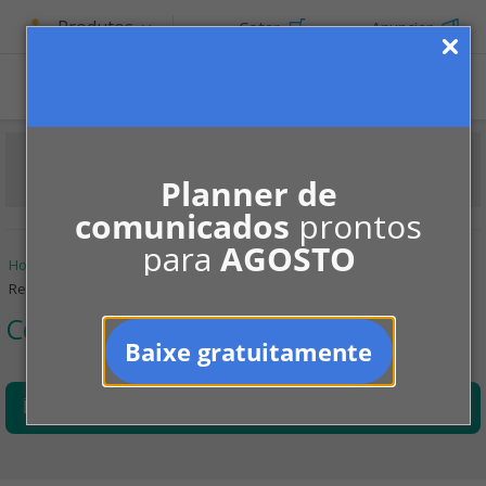
Produtos
Cotar
Anunciar
Planner de
comunicados
prontos
para
AGOSTO
Home
Informe-se
Manutenção
Contra incêndios
Recarga e manutenção de extintores
Contra incêndios
Baixe gratuitamente