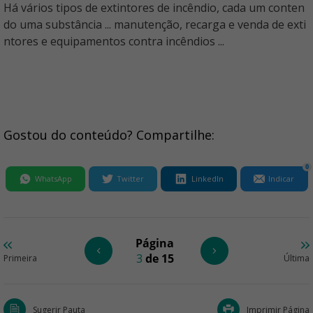
Há vários tipos de extintores de incêndio, cada um conten
do uma substância ... manutenção, recarga e venda de exti
ntores e equipamentos contra incêndios ...
Gostou do conteúdo? Compartilhe:
0
WhatsApp
Twitter
LinkedIn
Indicar
Página
3
de 15
Primeira
Última
Sugerir Pauta
Imprimir Página