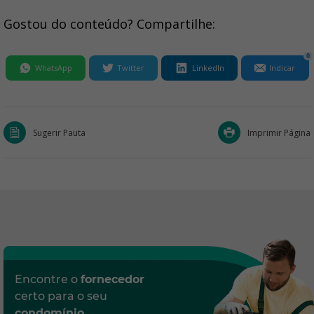
Gostou do conteúdo? Compartilhe:
0
WhatsApp
Twitter
LinkedIn
Indicar
Sugerir Pauta
Imprimir Página
Encontre o
fornecedor
certo para o seu
condomínio