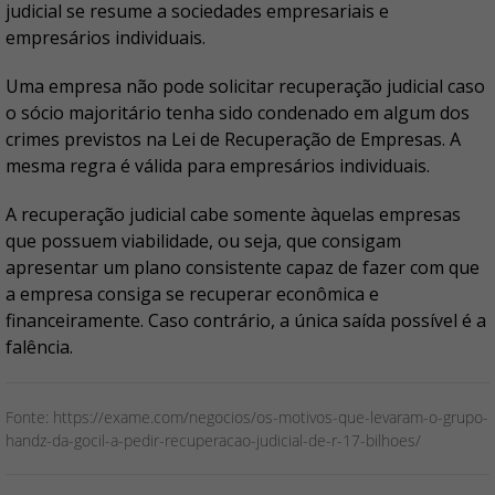
judicial se resume a sociedades empresariais e
empresários individuais.
Uma empresa não pode solicitar recuperação judicial caso
o sócio majoritário tenha sido condenado em algum dos
crimes previstos na Lei de Recuperação de Empresas. A
mesma regra é válida para empresários individuais.
A recuperação judicial cabe somente àquelas empresas
que possuem viabilidade, ou seja, que consigam
apresentar um plano consistente capaz de fazer com que
a empresa consiga se recuperar econômica e
financeiramente. Caso contrário, a única saída possível é a
falência.
Fonte: https://exame.com/negocios/os-motivos-que-levaram-o-grupo-
handz-da-gocil-a-pedir-recuperacao-judicial-de-r-17-bilhoes/