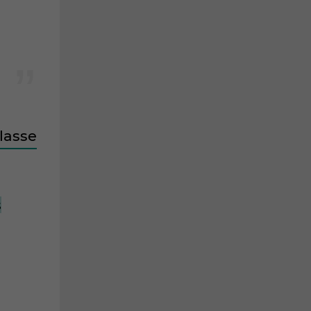
lasse
s