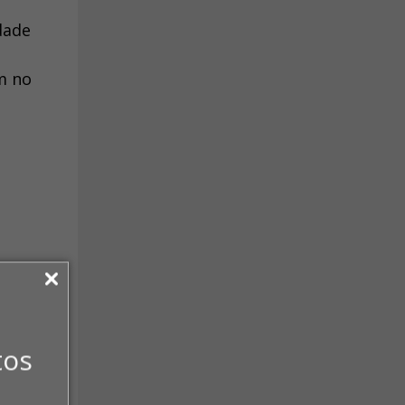
dade
am no
e
tos