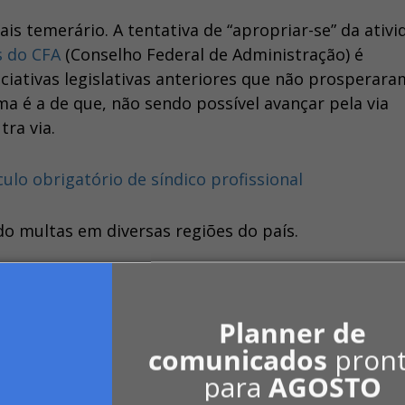
s temerário. A tentativa de “apropriar-se” da ativi
s do CFA
(Conselho Federal de Administração) é
iciativas legislativas anteriores que não prosperar
a é a de que, não sendo possível avançar pela via
tra via.
ulo obrigatório de síndico profissional
do multas em diversas regiões do país.
lém da arrecadação decorrente das autuações, o qu
lasse?
Quais benefícios concretos
, diretrizes
Planner de
m apresentados?
comunicados
pron
para
AGOSTO
calizado as administradoras que se registram e