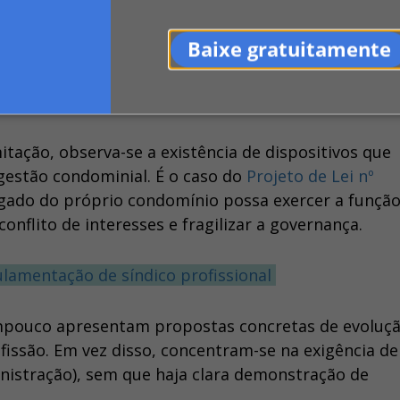
nte evidencia que os problemas no setor continuam
Baixe gratuitamente
re regulamentar, mas sobre como regulamentar, co
a sociedade e para os profissionais.
itação, observa-se a existência de dispositivos que
gestão condominial. É o caso do
Projeto de Lei nº
egado do próprio condomínio possa exercer a função
onflito de interesses e fragilizar a governança.
ulamentação de síndico profissional
mpouco apresentam propostas concretas de evoluç
issão. Em vez disso, concentram-se na exigência de
inistração), sem que haja clara demonstração de