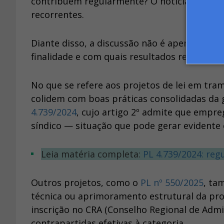
contribuem regularmente? O noticiário rece
recorrentes.
Diante disso, a discussão não é apenas sob
finalidade e com quais resultados reais para 
No que se refere aos projetos de lei em tram
colidem com boas práticas consolidadas da 
4.739/2024
, cujo artigo 2º admite que empr
síndico — situação que pode gerar evidente c
Leia matéria completa:
PL 4.739/2024: reg
Outros projetos, como o
PL nº 550/2025
, ta
técnica ou aprimoramento estrutural da prof
inscrição no CRA (Conselho Regional de Adm
contrapartidas efetivas à categoria.