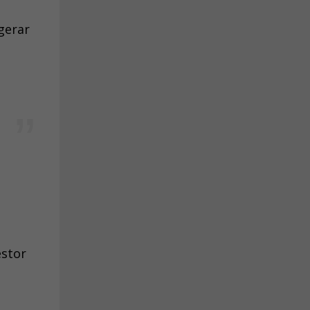
gerar
estor