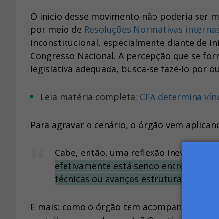
O início desse movimento não poderia ser mai
por meio de
Resoluções Normativas interna
inconstitucional, especialmente diante de in
Congresso Nacional. A percepção que se form
legislativa adequada, busca-se fazê-lo por ou
Leia matéria completa:
CFA determina vínc
Para agravar o cenário, o órgão vem aplican
Cabe, então, uma reflexão inevitável:
a
efetivamente está sendo entregue à c
técnicas ou avanços estruturais fora
E mais: como o órgão tem acompanhado e fis