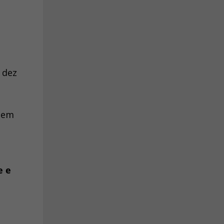
 dez
 sem
e e