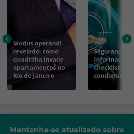
‹
›
Modus operandi
revelado: como
Segurança da
quadrilha invade
Informação:
apartamentos no
checklist par
Rio de Janeiro
condomínios
Mantenha-se atualizado sobre