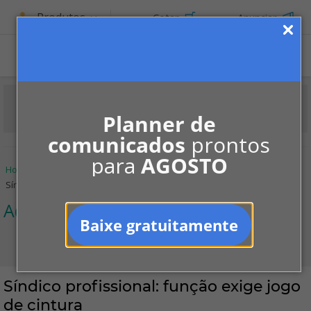
Produtos
Cotar
Anunciar
Planner de
comunicados
prontos
para
AGOSTO
Home
Informe-se
Notícias
Administração
Síndico profissional: função exige jogo de cintura
Administração
Baixe gratuitamente
Síndico profissional: função exige jogo
de cintura