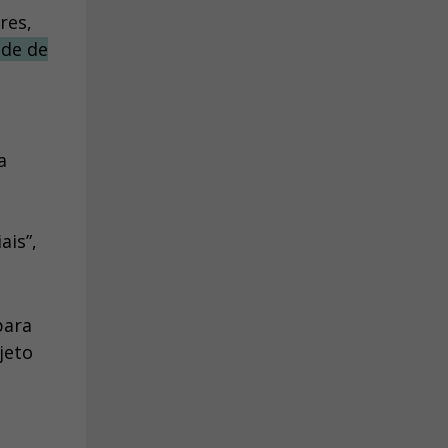
res,
ade de
a
s
ais”,
para
jeto