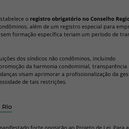
estabelece o
registro obrigatório no Conselho Regi
condôminos, além de um registro especial para emp
s sem formação específica teriam um período de tra
uições dos síndicos não condôminos, incluindo
 promoção da harmonia condominial, transparência
udanças visam aprimorar a profissionalização da ges
sidade de tais restrições.
 Rio
anifestado forte oposição ao Projeto de Lei. Para a