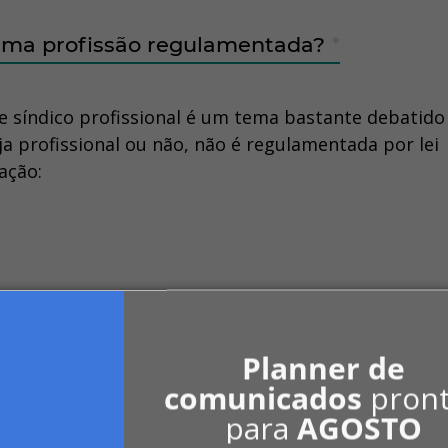
é uma profissão regulamentada?
*
e síndico profissional é um tema bastante debatido
eja profissional ou não, não é regulamentada por lei
ação:
igo Civil
, que permite que qualquer pessoa, física 
posição. Não há necessidade de formação específica
Planner de
comunicados
pron
como o PL 348/2018, que propõem regulamentar a
para
AGOSTO
 momento. Portanto, não há um controle dessa ativ