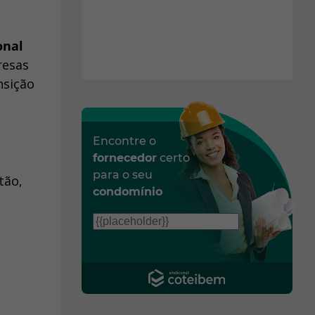
onal
resas
nsição
Encontre o
fornecedor
certo
para o seu
tão,
condomínio