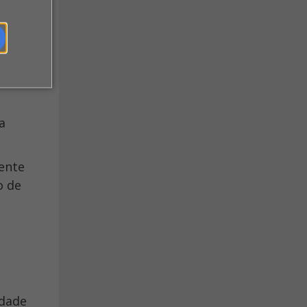
a
ente
o de
idade