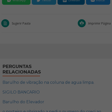
WhatsApp
Twitter
LinkedIn
Indicar
Sugerir Pauta
Imprimir Página
PERGUNTAS
RELACIONADAS
Barulho de vibração na coluna de agua limpa.
SIGILO BANCARIO
Barulho do Elevador
o porteiro e obrigado a pedi o numero do creci ao