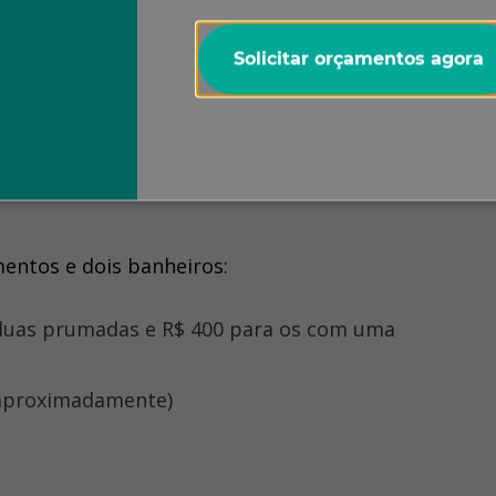
alizar a tubulação. Instala-se hidrômetro com saída
Solicitar orçamentos agora
equipamento envia um impulso elétrico para o painel
om o objetivo de punir a inadimplência.
ntos e dois banheiros:
uas prumadas e R$ 400 para os com uma
(aproximadamente)