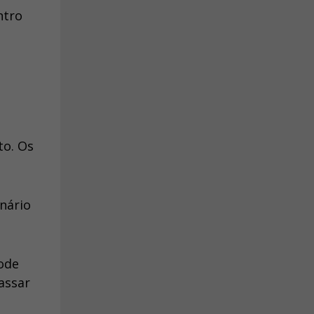
ntro
to. Os
nário
ode
assar