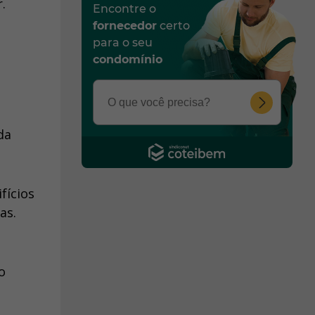
.
Encontre o
fornecedor
certo
para o seu
condomínio
da
fícios
as.
o