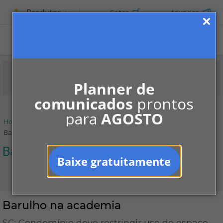
Produtos
Cotar
Anunciar
Planner de
comunicados
prontos
para
AGOSTO
Home
Informe-se
Jurisprudências
Barulho
Barulho na academia
Barulho
Baixe gratuitamente
Barulho na academia