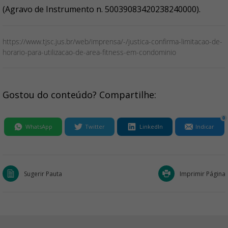
(Agravo de Instrumento n. 50039083420238240000).
https://www.tjsc.jus.br/web/imprensa/-/justica-confirma-limitacao-de-
horario-para-utilizacao-de-area-fitness-em-condominio
Gostou do conteúdo? Compartilhe:
0
WhatsApp
Twitter
LinkedIn
Indicar
Sugerir Pauta
Imprimir Página