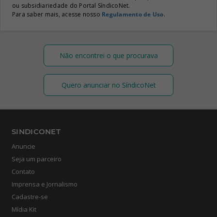
ou subsidiariedade do Portal SíndicoNet.
Para saber mais, acesse nosso
Regulamento de Uso
.
Não encontrei o que procurava
Quero anunciar no SíndicoNet
SINDICONET
Anuncie
Seja um parceiro
Contato
Imprensa e Jornalismo
Cadastre-se
Mídia Kit