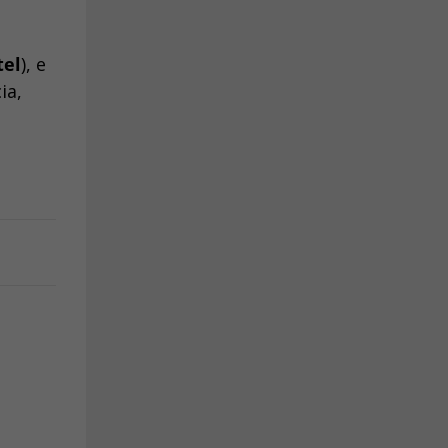
tel
), e
ia,