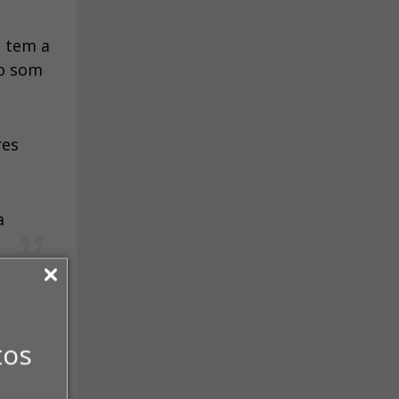
e tem a
do som
res
a
go.
terça-
tos
 tem