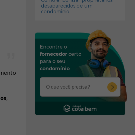
Como encontrar proprietários
desaparecidos de um
condominio ...
Encontre o
fornecedor
certo
para o seu
condomínio
gamento
dos
,