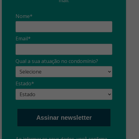
mail:
Nome*
Email*
Síndico
profissional:
Ina
Qual a sua atuação no condomínio?
cuidado com as
con
propagandas
ent
Estado*
: O que é?
enganosas!
pre
Assinar newsletter