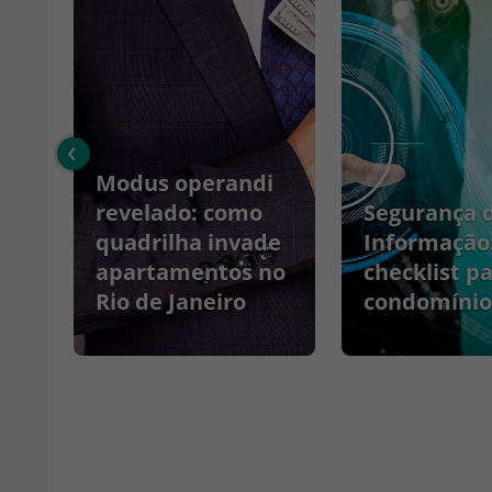
‹
Modus operandi
no
revelado: como
Segurança 
quadrilha invade
Informação
apartamentos no
checklist p
Rio de Janeiro
condomínio