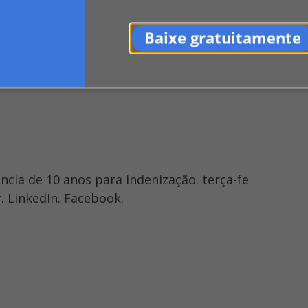
Baixe gratuitamente
 do empreendimento, que tem em seu total 1,
ios e defeitos construtivos.
ncia de 10 anos para indenização. terça-fe
. LinkedIn. Facebook.