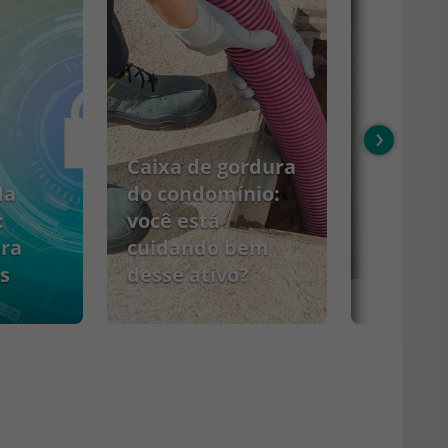
›
Caixa de gordura
da
do condomínio:
:
você está
ara
cuidando bem
s
desse ativo?
PCMSO