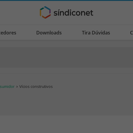
cedores
Downloads
Tira Dúvidas
C
onsumidor
Vícios construtivos