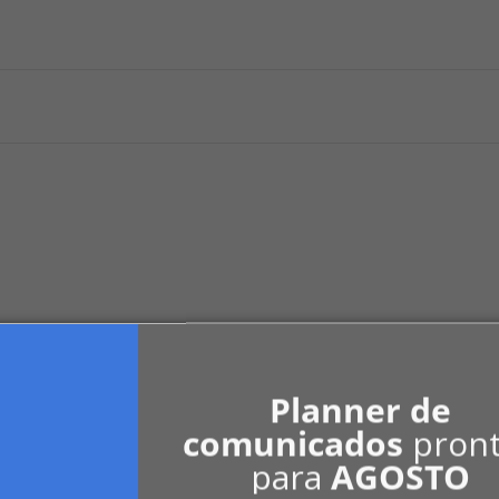
Planner de
 a condomínio devido a vícios construtivo
comunicados
pron
ar condomínio, ou paga multa ...
para
AGOSTO