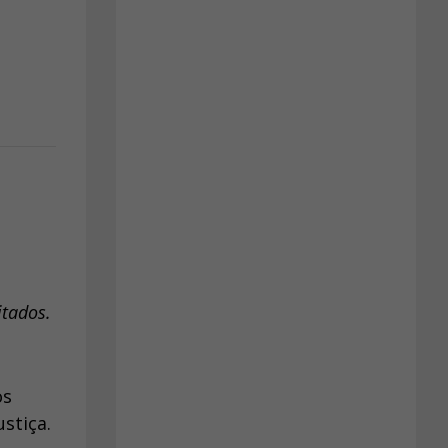
itados.
os
stiça.